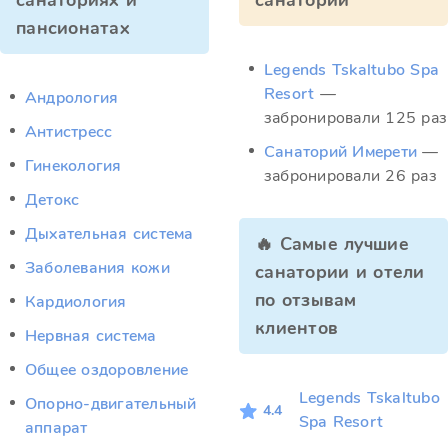
санаториях и
санатории
пансионатах
Legends Tskaltubo Spa
Resort
—
Андрология
забронировали 125 раз
Антистресс
Санаторий Имерети
—
Гинекология
забронировали 26 раз
Детокс
Дыхательная система
🔥 Самые лучшие
Заболевания кожи
санатории и отели
по отзывам
Кардиология
клиентов
Нервная система
Общее оздоровление
Legends Tskaltubo
Опорно-двигательный
4.4
Spa Resort
аппарат