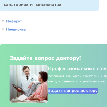
санаториях и пансионатах
Инфаркт
Пневмония
Задайте вопрос доктору!
Профессиональные спе
Расскажут вам какой санаторий и 
вам для лечения или реабилитации
Задать вопрос доктору