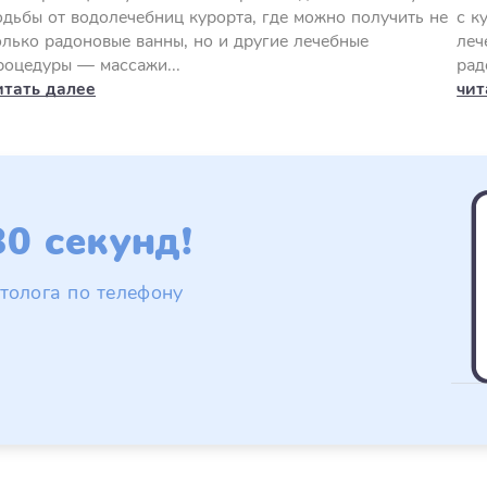
одьбы от водолечебниц курорта, где можно получить не
с к
олько радоновые ванны, но и другие лечебные
леч
роцедуры — массажи...
рад
итать далее
чит
0 секунд!
толога по телефону