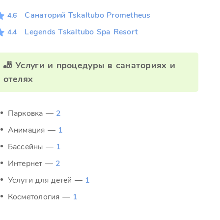
Санаторий Tskaltubo Prometheus
4.6
Legends Tskaltubo Spa Resort
4.4
🎳 Услуги и процедуры в санаториях и
отелях
Парковка —
2
Анимация —
1
Бассейны —
1
Интернет —
2
Услуги для детей —
1
Косметология —
1