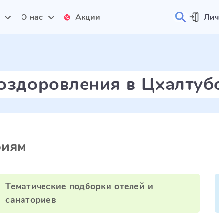
и
О нас
Акции
Лич
оздоровления в Цхалтуб
риям
Тематические подборки отелей и
санаториев