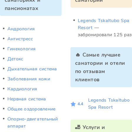
санаториях и
санатории
пансионатах
Legends Tskaltubo Spa
Resort
—
Андрология
забронировали 125 раз
Антистресс
Гинекология
🔥 Самые лучшие
Детокс
санатории и отели
Дыхательная система
по отзывам
Заболевания кожи
клиентов
Кардиология
Нервная система
Legends Tskaltubo
4.4
Spa Resort
Общее оздоровление
Опорно-двигательный
аппарат
🎳 Услуги и