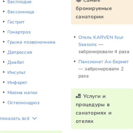
🤩 Самые
Бесплодие
бронируемые
Бессонница
санатории
Гастрит
Гонартроз
Отель KARVEN four
Грыжа позвоночника
Seasons
—
забронировали 4 раза
Депрессия
Пансионат Ак-Бермет
Диабет
— забронировали 2
Инсульт
раза
Инфаркт
Миома матки
🎳 Услуги и
Остеохондроз
процедуры в
санаториях и
показать всё
отелях