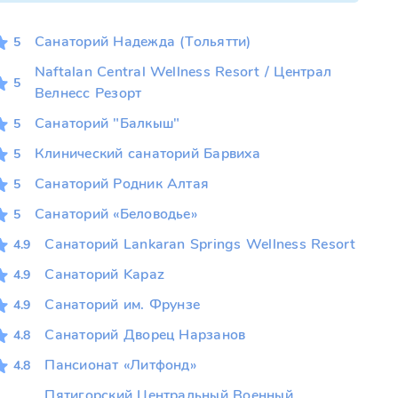
Санаторий Надежда (Тольятти)
5
Naftalan Central Wellness Resort / Централ
5
Велнесс Резорт
Санаторий "Балкыш"
5
Клинический санаторий Барвиха
5
Санаторий Родник Алтая
5
Санаторий «Беловодье»
5
Санаторий Lankaran Springs Wellness Resort
4.9
Санаторий Kapaz
4.9
Санаторий им. Фрунзе
4.9
Санаторий Дворец Нарзанов
4.8
Пансионат «Литфонд»
4.8
Пятигорский Центральный Военный