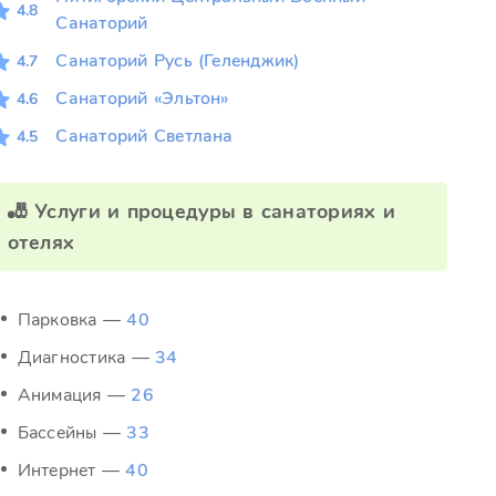
4.8
Санаторий
Санаторий Русь (Геленджик)
4.7
Санаторий «Эльтон»
4.6
Санаторий Светлана
4.5
🎳 Услуги и процедуры в санаториях и
отелях
Парковка —
40
Диагностика —
34
Анимация —
26
Бассейны —
33
Интернет —
40