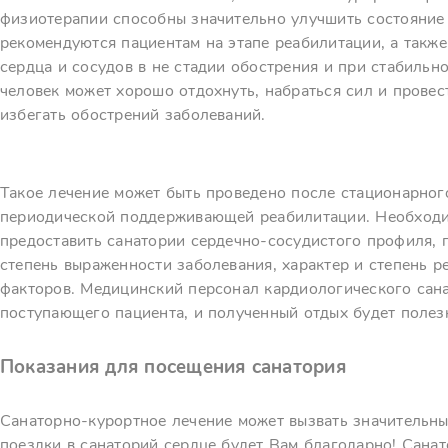
физиотерапии способны значительно улучшить состояние 
рекомендуются пациентам на этапе реабилитации, а такж
сердца и сосудов в не стадии обострения и при стабильн
человек может хорошо отдохнуть, набраться сил и прове
избегать обострений заболеваний.
Такое лечение может быть проведено после стационарного
периодической поддерживающей реабилитации. Необходим
предоставить санатории сердечно-сосудистого профиля, г
степень выраженности заболевания, характер и степень 
факторов. Медицинский персонал кардиологического сана
поступающего пациента, и полученный отдых будет полез
Показания для посещения санатория
Санаторно-курортное лечение может вызвать значительны
поездки в санаторий сердце будет Вам благодарно! Сана