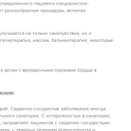
определенного пациента специалистом-
ют разнообразные процедуры, включая
улучшается не только самочувствие, но и
гелиотерапия, массаж, бальнеотерапия, некоторые
ся детям с врожденными пороками сердца в
чению
орий. Сердечно-сосудистые заболевания иногда
ьного санатория. С осторожностью в санатории,
, направляют пациентов с сердечно-сосудистыми
ния, с тяжелым течением атеросклероза и