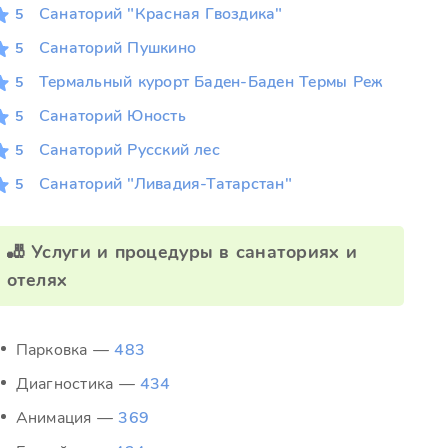
Санаторий "Красная Гвоздика"
5
Санаторий Пушкино
5
Термальный курорт Баден-Баден Термы Реж
5
Санаторий Юность
5
Санаторий Русский лес
5
Санаторий "Ливадия-Татарстан"
5
🎳 Услуги и процедуры в санаториях и
отелях
Парковка —
483
Диагностика —
434
Анимация —
369