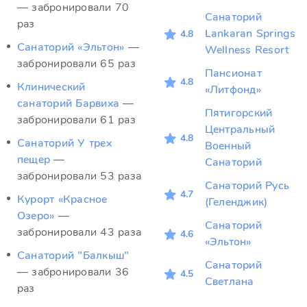
— забронировали 70
Санаторий
раз
Lankaran Springs
4.8
Санаторий «Эльтон»
—
Wellness Resort
забронировали 65 раз
Пансионат
4.8
Клинический
«Литфонд»
санаторий Барвиха
—
Пятигорский
забронировали 61 раз
Центральный
4.8
Санаторий У трех
Военный
пещер
—
Санаторий
забронировали 53 раза
Санаторий Русь
4.7
Курорт «Красное
(Геленджик)
Озеро»
—
Санаторий
забронировали 43 раза
4.6
«Эльтон»
Санаторий "Балкыш"
Санаторий
— забронировали 36
4.5
Светлана
раз