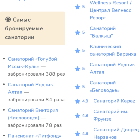
Wellness Resort /
5
Централ Велнесс
Резорт
🤩 Самые
бронируемые
Санаторий
5
"Балкыш"
санатории
Клинический
5
санаторий Барвиха
Санаторий «Голубой
Санаторий Родник
Иссык-Куль»
—
5
Алтая
забронировали 388 раз
Санаторий
Санаторий Родник
5
«Беловодье»
Алтая
—
забронировали 84 раза
Санаторий Kapaz
4.9
Санаторий Виктория
Санаторий им.
4.9
(Кисловодск)
—
Фрунзе
забронировали 78 раз
Санаторий Дворец
4.8
Пансионат «Литфонд»
Нарзанов