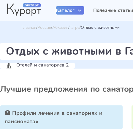
Каталог
Полезные стать
Главная
Россия
Абхазия
Гагра
Отдых c животными
Отдых c животными в Г
Отелей и санаториев 2
Лучшие предложения по санато
🏥 Профили лечения в санаториях и
пансионатах