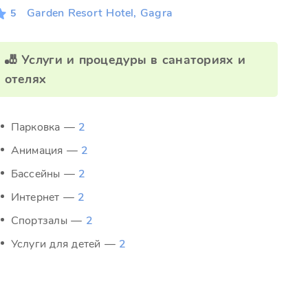
Garden Resort Hotel, Gagra
5
🎳 Услуги и процедуры в санаториях и
отелях
Парковка —
2
Анимация —
2
Бассейны —
2
Интернет —
2
Спортзалы —
2
Услуги для детей —
2