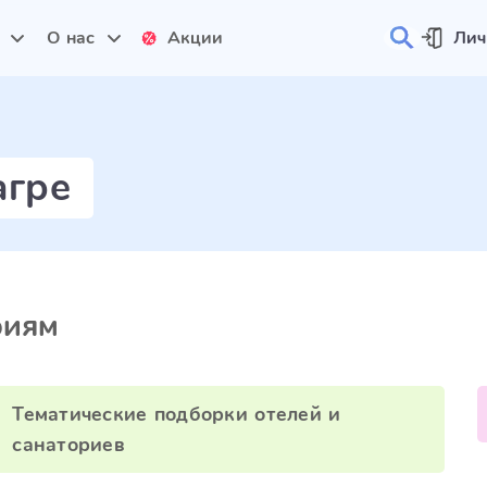
и
О нас
Акции
Лич
агре
риям
Тематические подборки отелей и
санаториев