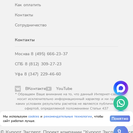
Как оплатить
Контакты
Сотрудничество
Контакты
Москва
8 (495) 666-23-37
СПБ
8 (812) 309-27-23
Уфа
8 (347) 229-46-60
ВКонтакте
YouTube
* Обращаем Ваше внимание на то, что данный Интернет-сайт
носит исключительно информационный характер и ни при
каких условиях результаты расчетов не являются публичной
офертой, определяемой положениями Статьи 437
Гражданского кодекса Российской Федерации. За
Мы используем
cookies
и
рекомендательные технологии
, чтобы
окончательным расчетом обращайтесь к нашим менеджерам.
Понятно
сайт работал лучше.
© Курорт Эксперт. Проект компании "Курорт Эксперт". Все