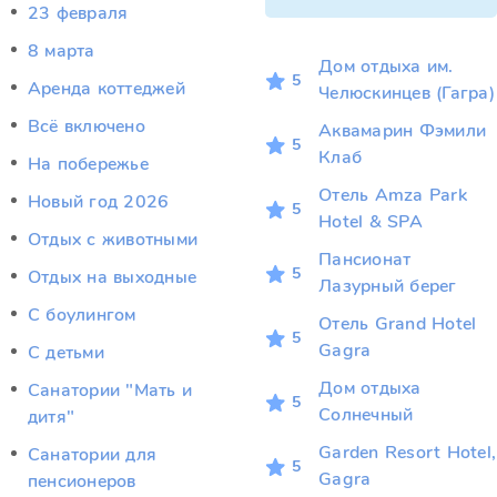
23 февраля
8 марта
Дом отдыха им.
5
Аренда коттеджей
Челюскинцев (Гагра)
Всё включено
Аквамарин Фэмили
5
Клаб
На побережье
Отель Amza Park
Новый год 2026
5
Hotel & SPA
Отдых c животными
Пансионат
5
Отдых на выходные
Лазурный берег
С боулингом
Отель Grand Hotel
5
Gagra
С детьми
Дом отдыха
Санатории "Мать и
5
Солнечный
дитя"
Garden Resort Hotel,
Санатории для
5
Gagra
пенсионеров