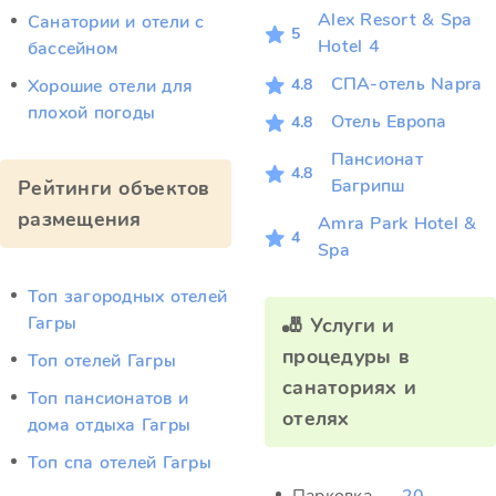
Alex Resort & Spa
Санатории и отели с
5
Hotel 4
бассейном
СПА-отель Napra
4.8
Хорошие отели для
плохой погоды
Отель Европа
4.8
Пансионат
4.8
Багрипш
Рейтинги объектов
размещения
Amra Park Hotel &
4
Spa
Топ загородных отелей
Гагры
🎳 Услуги и
процедуры в
Топ отелей Гагры
санаториях и
Топ пансионатов и
отелях
дома отдыха Гагры
Топ спа отелей Гагры