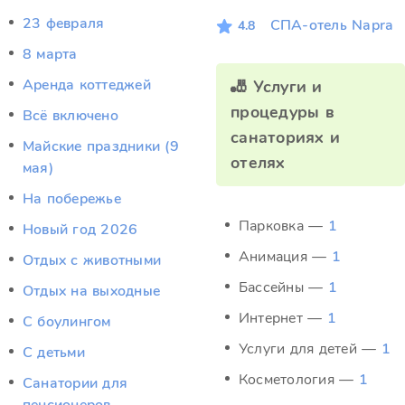
23 февраля
СПА-отель Napra
4.8
8 марта
Аренда коттеджей
🎳 Услуги и
процедуры в
Всё включено
санаториях и
Майские праздники (9
отелях
мая)
На побережье
Парковка —
1
Новый год 2026
Анимация —
1
Отдых c животными
Бассейны —
1
Отдых на выходные
Интернет —
1
С боулингом
Услуги для детей —
1
С детьми
Косметология —
1
Санатории для