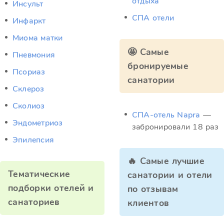
отдыха
Инсульт
СПА отели
Инфаркт
Миома матки
🤩 Самые
Пневмония
бронируемые
Псориаз
санатории
Склероз
Сколиоз
СПА-отель Napra
—
Эндометриоз
забронировали 18 раз
Эпилепсия
🔥 Самые лучшие
Тематические
санатории и отели
подборки отелей и
по отзывам
санаториев
клиентов