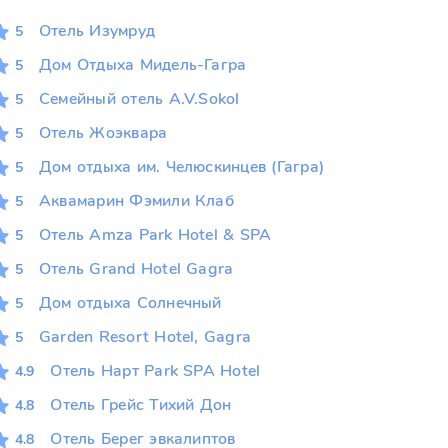
Отель Изумруд
5
Дом Отдыха Мидель-Гагра
5
Семейный отель A.V.Sokol
5
Отель Жоэквара
5
Дом отдыха им. Челюскинцев (Гагра)
5
Аквамарин Фэмили Клаб
5
Отель Amza Park Hotel & SPA
5
Отель Grand Hotel Gagra
5
Дом отдыха Солнечный
5
Garden Resort Hotel, Gagra
5
Отель Нарт Park SPA Hotel
4.9
Отель Грейс Тихий Дон
4.8
Отель Берег эвкалиптов
4.8