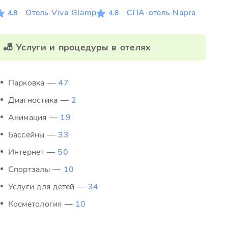
Отель Viva Glamp
СПА-отель Napra
4.8
4.8
🎳 Услуги и процедуры в отелях
Парковка —
47
Диагностика —
2
Анимация —
19
Бассейны —
33
Интернет —
50
Спортзалы —
10
Услуги для детей —
34
Косметология —
10