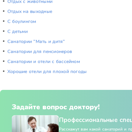
Отдых c животными
Отдых на выходные
С боулингом
С детьми
Санатории "Мать и дитя"
Санатории для пенсионеров
Санатории и отели с бассейном
Хорошие отели для плохой погоды
Задайте вопрос доктору!
Профессиональные спе
Расскажут вам какой санаторий и 