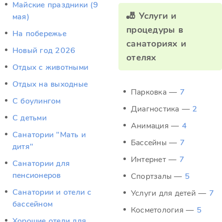
Майские праздники (9
🎳 Услуги и
мая)
процедуры в
На побережье
санаториях и
Новый год 2026
отелях
Отдых c животными
Отдых на выходные
Парковка —
7
С боулингом
Диагностика —
2
С детьми
Анимация —
4
Санатории "Мать и
Бассейны —
7
дитя"
Интернет —
7
Санатории для
пенсионеров
Спортзалы —
5
Санатории и отели с
Услуги для детей —
7
бассейном
Косметология —
5
Хорошие отели для