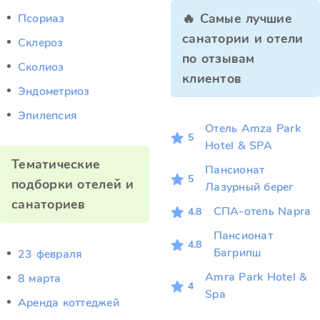
🔥 Самые лучшие
Псориаз
санатории и отели
Склероз
по отзывам
Сколиоз
клиентов
Эндометриоз
Эпилепсия
Отель Amza Park
5
Hotel & SPA
Тематические
Пансионат
5
подборки отелей и
Лазурный берег
санаториев
СПА-отель Napra
4.8
Пансионат
4.8
Багрипш
23 февраля
Amra Park Hotel &
8 марта
4
Spa
Аренда коттеджей