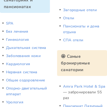
санаториях и
пансионатах
Загородные отели
Отели
SPA
Пансионаты и дома
Без лечения
отдыха
Гинекология
СПА отели
Дыхательная система
Заболевания кожи
🤩 Самые
бронируемые
Кардиология
санатории
Нервная система
Общее оздоровление
Amra Park Hotel & Spa
Опорно-двигательный
— забронировали 55
аппарат
раз
Урология
Пансионат Лазурный