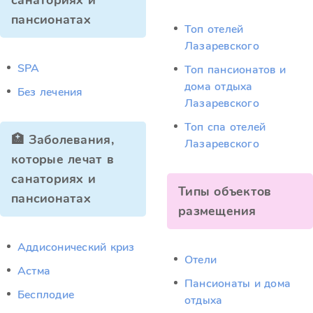
санаториях и
пансионатах
Топ отелей
Лазаревского
SPA
Топ пансионатов и
дома отдыха
Без лечения
Лазаревского
Топ спа отелей
🏥 Заболевания,
Лазаревского
которые лечат в
санаториях и
Типы объектов
пансионатах
размещения
Аддисонический криз
Отели
Астма
Пансионаты и дома
Бесплодие
отдыха