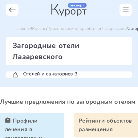
Главная
Россия
Краснодарский край
Сочи
Лазаревское
Заго
Загородные отели
Лазаревского
Отелей и санаториев 3
Лучшие предложения по загородным отелям
🏥 Профили
Рейтинги объектов
лечения в
размещения