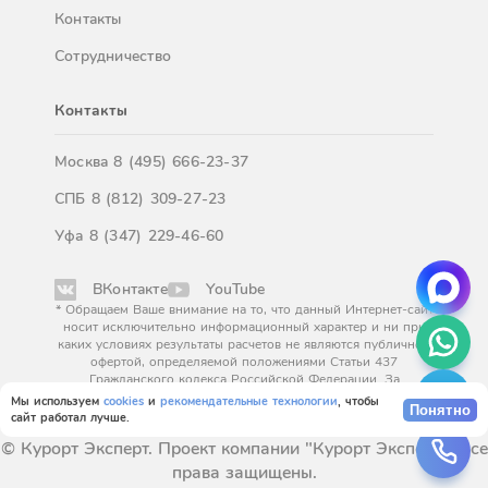
Контакты
Сотрудничество
Контакты
Москва
8 (495) 666-23-37
СПБ
8 (812) 309-27-23
Уфа
8 (347) 229-46-60
ВКонтакте
YouTube
* Обращаем Ваше внимание на то, что данный Интернет-сайт
носит исключительно информационный характер и ни при
каких условиях результаты расчетов не являются публичной
офертой, определяемой положениями Статьи 437
Гражданского кодекса Российской Федерации. За
окончательным расчетом обращайтесь к нашим менеджерам.
Мы используем
cookies
и
рекомендательные технологии
, чтобы
Понятно
сайт работал лучше.
© Курорт Эксперт. Проект компании "Курорт Эксперт". Все
права защищены.