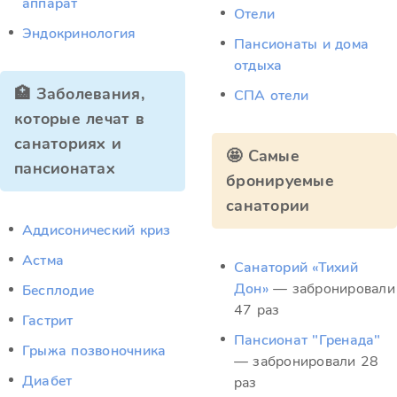
аппарат
Отели
Эндокринология
Пансионаты и дома
отдыха
🏥 Заболевания,
СПА отели
которые лечат в
санаториях и
🤩 Самые
пансионатах
бронируемые
санатории
Аддисонический криз
Астма
Санаторий «Тихий
Дон»
— забронировали
Бесплодие
47 раз
Гастрит
Пансионат "Гренада"
Грыжа позвоночника
— забронировали 28
Диабет
раз