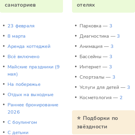
санаториев
отелях
23 февраля
Парковка —
3
8 марта
Диагностика —
3
Аренда коттеджей
Анимация —
3
Всё включено
Бассейны —
3
Майские праздники (9
Интернет —
3
мая)
Спортзалы —
3
На побережье
Услуги для детей —
3
Отдых на выходные
Косметология —
2
Раннее бронирование
2026
⭐ Подборки по
С боулингом
звёздности
С детьми