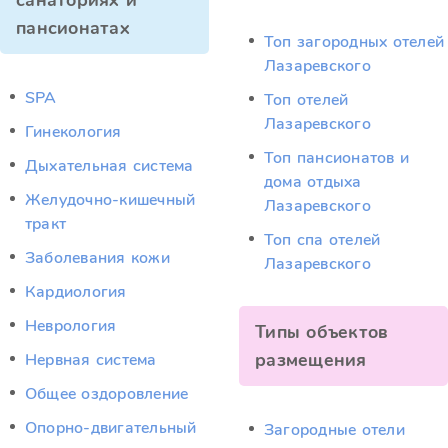
санаториях и
пансионатах
Топ загородных отелей
Лазаревского
SPA
Топ отелей
Лазаревского
Гинекология
Топ пансионатов и
Дыхательная система
дома отдыха
Желудочно-кишечный
Лазаревского
тракт
Топ спа отелей
Заболевания кожи
Лазаревского
Кардиология
Неврология
Типы объектов
размещения
Нервная система
Общее оздоровление
Опорно-двигательный
Загородные отели