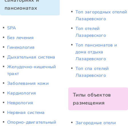
санаториях и
пансионатах
Топ загородных отелей
Лазаревского
SPA
Топ отелей
Лазаревского
Без лечения
Топ пансионатов и
Гинекология
дома отдыха
Дыхательная система
Лазаревского
Желудочно-кишечный
Топ спа отелей
тракт
Лазаревского
Заболевания кожи
Кардиология
Типы объектов
размещения
Неврология
Нервная система
Опорно-двигательный
Загородные отели