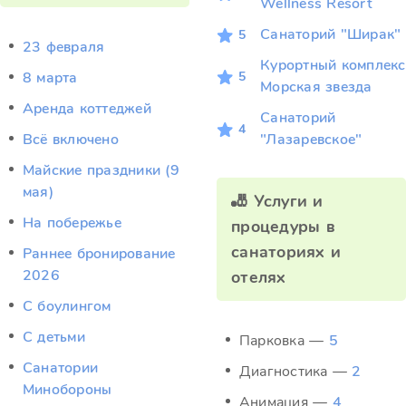
Wellness Resort
Санаторий "Ширак"
5
23 февраля
Курортный комплекс
5
8 марта
Морская звезда
Аренда коттеджей
Санаторий
4
Всё включено
"Лазаревское"
Майские праздники (9
мая)
🎳 Услуги и
На побережье
процедуры в
санаториях и
Раннее бронирование
2026
отелях
С боулингом
С детьми
Парковка —
5
Санатории
Диагностика —
2
Минобороны
Анимация —
4