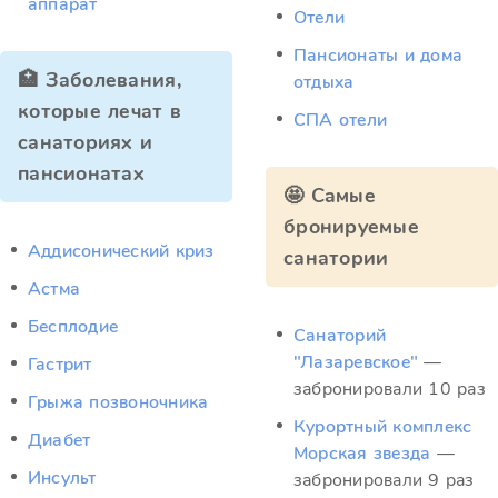
аппарат
Отели
Пансионаты и дома
🏥 Заболевания,
отдыха
которые лечат в
СПА отели
санаториях и
пансионатах
🤩 Самые
бронируемые
Аддисонический криз
санатории
Астма
Бесплодие
Санаторий
"Лазаревское"
—
Гастрит
забронировали 10 раз
Грыжа позвоночника
Курортный комплекс
Диабет
Морская звезда
—
Инсульт
забронировали 9 раз