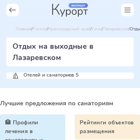
Главная
Россия
Краснодарский край
Сочи
Лазаревское
Отды
Отдых на выходные в
Лазаревском
Отелей и санаториев 5
Лучшие предложения по санаториям
🏥 Профили
Рейтинги объектов
лечения в
размещения