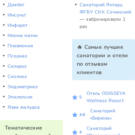
Диабет
Санаторий Янтарь
ФГБУ СКК Сочинский
Инсульт
— забронировали 1
Инфаркт
раз
Миома матки
Пневмония
🔥 Самые лучшие
санатории и отели
Псориаз
по отзывам
Склероз
клиентов
Сколиоз
Эндометриоз
Отель ODISSEYA
Эпилепсия
5
Wellness Resort
Язва желудка
Санаторий
4.6
«Бирюза»
Тематические
Санаторий
4