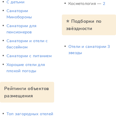
С детьми
Косметология —
2
Санатории
Минобороны
⭐ Подборки по
Санатории для
звёздности
пенсионеров
Санатории и отели с
Отели и санатории 3
бассейном
звезды
Санатории с питанием
Хорошие отели для
плохой погоды
Рейтинги объектов
размещения
Топ загородных отелей