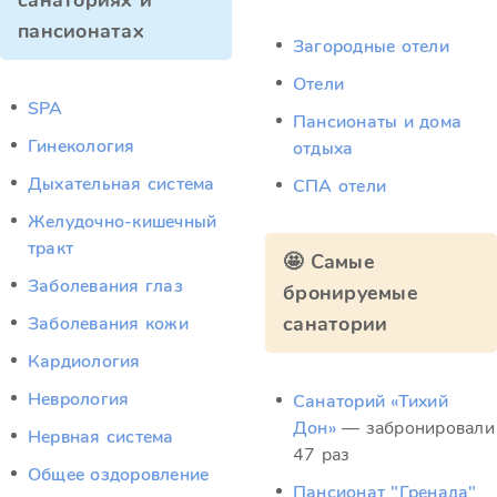
санаториях и
пансионатах
Загородные отели
Отели
SPA
Пансионаты и дома
Гинекология
отдыха
Дыхательная система
СПА отели
Желудочно-кишечный
тракт
🤩 Самые
Заболевания глаз
бронируемые
санатории
Заболевания кожи
Кардиология
Неврология
Санаторий «Тихий
Дон»
— забронировали
Нервная система
47 раз
Общее оздоровление
Пансионат "Гренада"