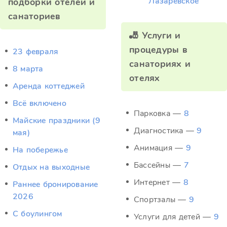
"Лазаревское"
подборки отелей и
санаториев
🎳 Услуги и
процедуры в
23 февраля
санаториях и
8 марта
отелях
Аренда коттеджей
Всё включено
Парковка —
8
Майские праздники (9
Диагностика —
9
мая)
Анимация —
9
На побережье
Бассейны —
7
Отдых на выходные
Интернет —
8
Раннее бронирование
2026
Спортзалы —
9
С боулингом
Услуги для детей —
9