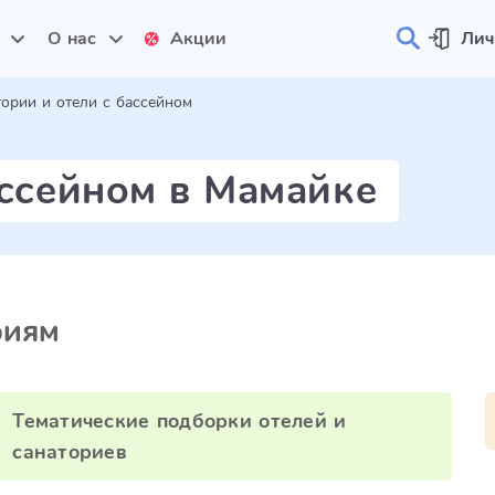
и
О нас
Акции
Лич
тории и отели с бассейном
ассейном в Мамайке
риям
Тематические подборки отелей и
санаториев