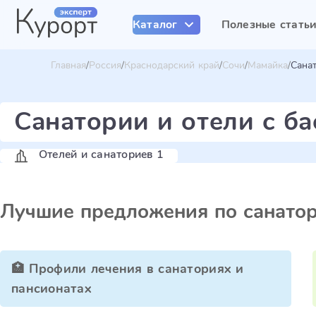
Каталог
Полезные стать
Главная
Россия
Краснодарский край
Сочи
Мамайка
Сана
Санатории и отели с б
Отелей и санаториев 1
Лучшие предложения по санато
🏥 Профили лечения в санаториях и
пансионатах