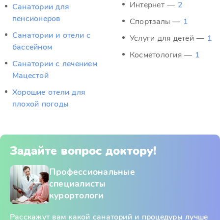
Интернет —
2
Санатории для
пенсионеров
Спортзалы —
1
Санатории и отели с
Услуги для детей —
1
бассейном
Косметология —
1
Санатории с лечением
Мацестой
Хорошие отели для
плохой погоды
Задайте вопрос доктору!
Профессиональные
специалисты
курортологи
Расскажут вам какой санаторий и процедуры лучше