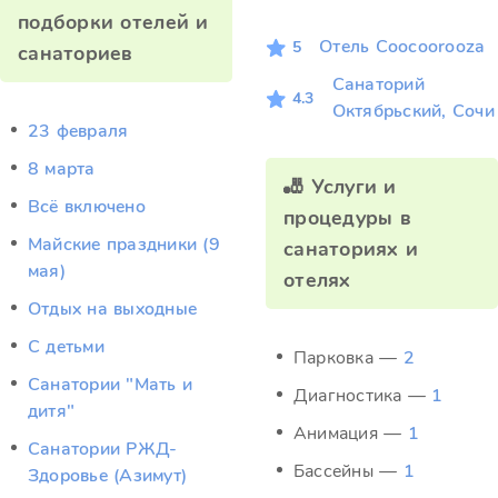
подборки отелей и
Отель Coocoorooza
5
санаториев
Санаторий
4.3
Октябрьский, Сочи
23 февраля
8 марта
🎳 Услуги и
Всё включено
процедуры в
Майские праздники (9
санаториях и
мая)
отелях
Отдых на выходные
С детьми
Парковка —
2
Санатории "Мать и
Диагностика —
1
дитя"
Анимация —
1
Санатории РЖД-
Бассейны —
1
Здоровье (Азимут)