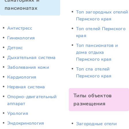
санаториях и
пансионатах
Топ загородных отелей
Пермского края
Антистресс
Топ отелей Пермского
края
Гинекология
Топ пансионатов и
Детокс
дома отдыха
Дыхательная система
Пермского края
Заболевания кожи
Топ спа отелей
Пермского края
Кардиология
Нервная система
Типы объектов
Опорно-двигательный
размещения
аппарат
Урология
Эндокринология
Загородные отели