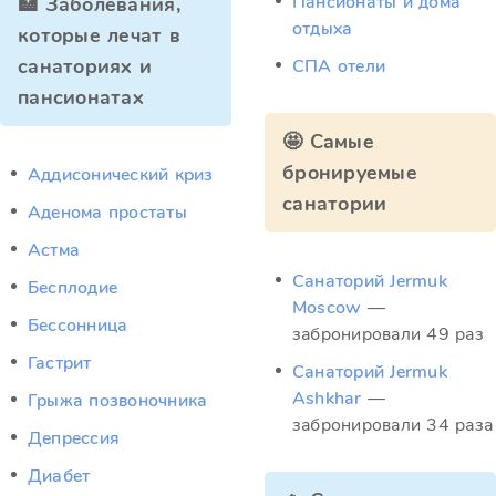
Пансионаты и дома
🏥 Заболевания,
отдыха
которые лечат в
санаториях и
СПА отели
пансионатах
🤩 Самые
бронируемые
Аддисонический криз
санатории
Аденома простаты
Астма
Санаторий Jermuk
Бесплодие
Moscow
—
Бессонница
забронировали 49 раз
Гастрит
Санаторий Jermuk
Ashkhar
—
Грыжа позвоночника
забронировали 34 раза
Депрессия
Диабет