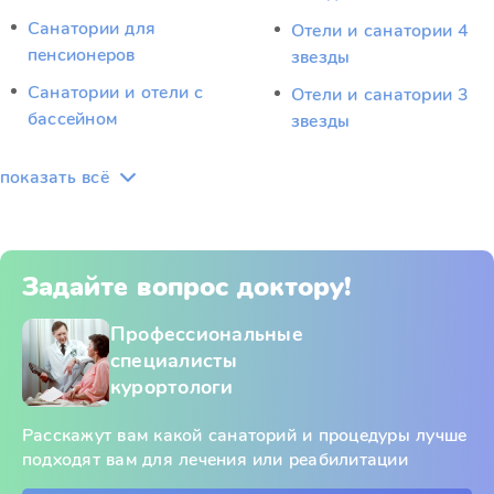
Санатории для
Отели и санатории 4
пенсионеров
звезды
Санатории и отели с
Отели и санатории 3
бассейном
звезды
показать всё
Задайте вопрос доктору!
Профессиональные
специалисты
курортологи
Расскажут вам какой санаторий и процедуры лучше
подходят вам для лечения или реабилитации