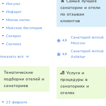
🔥 Самые лучшие
Инсульт
санатории и отели
Инфаркт
по отзывам
Миома матки
клиентов
Мужское бесплодие
Склероз
Санаторий Jermuk
4.9
Moscow
Сколиоз
Санаторий Jermuk
4.9
показать всё
Ashkhar
Тематические
🎳 Услуги и
подборки отелей и
процедуры в
санаториев
санаториях и
отелях
23 февраля