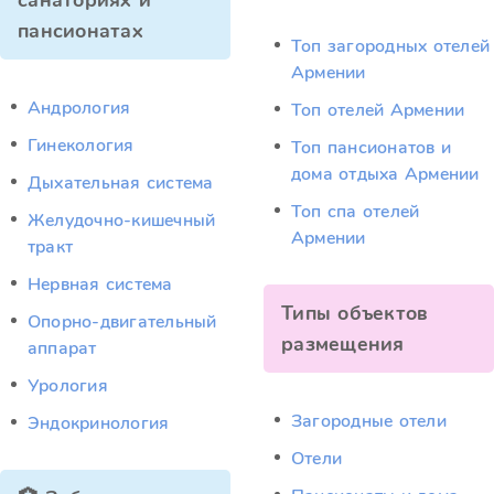
санаториях и
пансионатах
Топ загородных отелей
Армении
Андрология
Топ отелей Армении
Гинекология
Топ пансионатов и
дома отдыха Армении
Дыхательная система
Топ спа отелей
Желудочно-кишечный
Армении
тракт
Нервная система
Типы объектов
Опорно-двигательный
размещения
аппарат
Урология
Загородные отели
Эндокринология
Отели