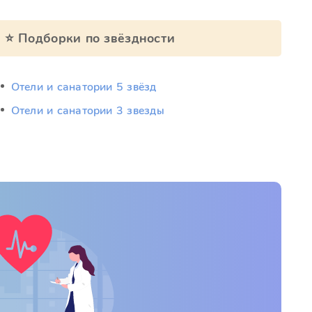
⭐ Подборки по звёздности
Отели и санатории 5 звёзд
Отели и санатории 3 звезды