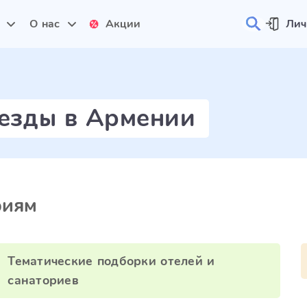
и
О нас
Акции
Лич
везды в Армении
риям
Тематические подборки отелей и
санаториев