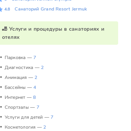
Санаторий Grand Resort Jermuk
4.8
🎳 Услуги и процедуры в санаториях и
отелях
Парковка —
7
Диагностика —
2
Анимация —
2
Бассейны —
4
Интернет —
8
Спортзалы —
7
Услуги для детей —
7
Косметология —
2