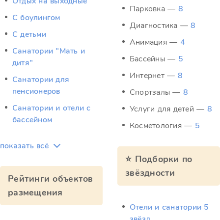
Отдых на выходные
Парковка —
8
С боулингом
Диагностика —
8
С детьми
Анимация —
4
Санатории "Мать и
Бассейны —
5
дитя"
Интернет —
8
Санатории для
пенсионеров
Спортзалы —
8
Санатории и отели с
Услуги для детей —
8
бассейном
Косметология —
5
показать всё
⭐ Подборки по
звёздности
Рейтинги объектов
размещения
Отели и санатории 5
звёзд