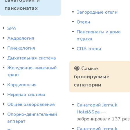
санаториях и
пансионатах
Загородные отели
Отели
SPA
Пансионаты и дома
Андрология
отдыха
Гинекология
СПА отели
Дыхательная система
Желудочно-кишечный
🤩 Самые
тракт
бронируемые
санатории
Кардиология
Нервная система
Общее оздоровление
Санаторий Jermuk
Hotel&Spa
—
Опорно-двигательный
забронировали 137 раз
аппарат
Санаторий Jermuk