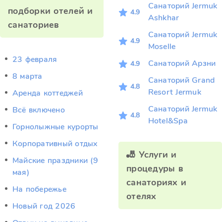
Санаторий Jermuk
подборки отелей и
4.9
Ashkhar
санаториев
Санаторий Jermuk
4.9
Moselle
23 февраля
Санаторий Арзни
4.9
8 марта
Санаторий Grand
4.8
Resort Jermuk
Аренда коттеджей
Санаторий Jermuk
Всё включено
4.8
Hotel&Spa
Горнолыжные курорты
Корпоративный отдых
🎳 Услуги и
Майские праздники (9
процедуры в
мая)
санаториях и
На побережье
отелях
Новый год 2026