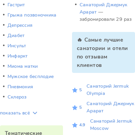
Гастрит
Санаторий Джермук
Арарат
—
Грыжа позвоночника
забронировали 29 раз
Депрессия
Диабет
🔥 Самые лучшие
Инсульт
санатории и отели
Инфаркт
по отзывам
клиентов
Миома матки
Мужское бесплодие
Санаторий Jermuk
Пневмония
5
Olympia
Склероз
Санаторий Джермук
5
Арарат
показать всё
Санаторий Jermuk
4.9
Moscow
Тематические