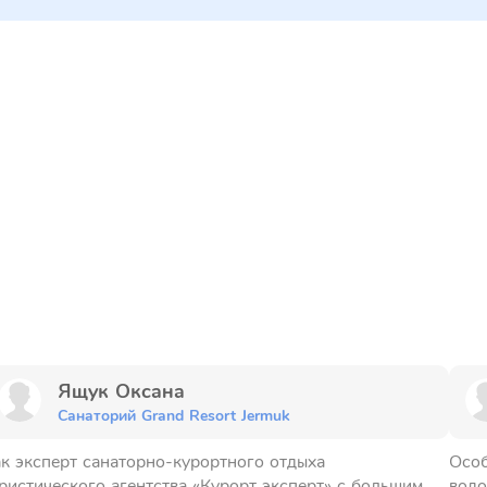
Ящук Оксана
Санаторий Grand Resort Jermuk
к эксперт санаторно-курортного отдыха
Особ
ристического агентства «Курорт эксперт» с большим
водо