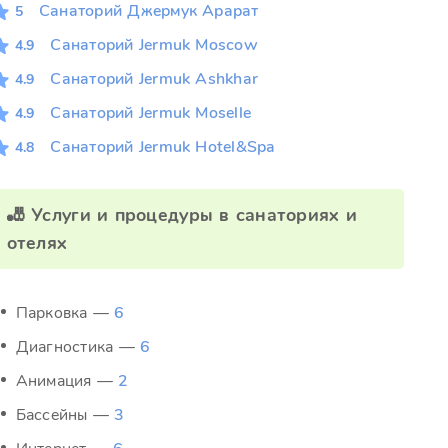
Санаторий Джермук Арарат
5
Санаторий Jermuk Moscow
4.9
Санаторий Jermuk Ashkhar
4.9
Санаторий Jermuk Moselle
4.9
Санаторий Jermuk Hotel&Spa
4.8
🎳 Услуги и процедуры в санаториях и
отелях
Парковка —
6
Диагностика —
6
Анимация —
2
Бассейны —
3