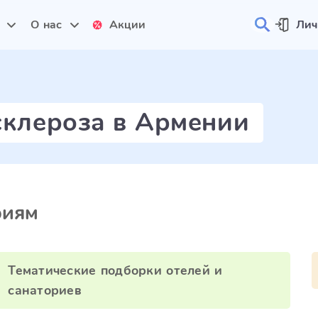
и
О нас
Акции
Лич
склероза в Армении
риям
Тематические подборки отелей и
санаториев