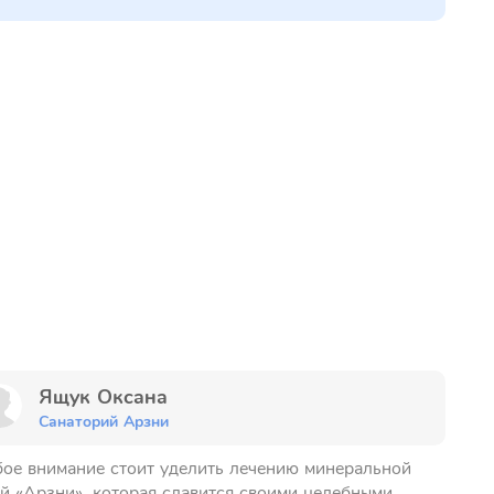
Ящук Оксана
Санаторий Арзни
ое внимание стоит уделить лечению минеральной
й «Арзни», которая славится своими целебными