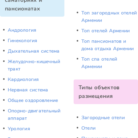
санаториях и
пансионатах
Топ загородных отелей
Армении
Андрология
Топ отелей Армении
Гинекология
Топ пансионатов и
дома отдыха Армении
Дыхательная система
Топ спа отелей
Желудочно-кишечный
Армении
тракт
Кардиология
Типы объектов
Нервная система
размещения
Общее оздоровление
Опорно-двигательный
Загородные отели
аппарат
Отели
Урология