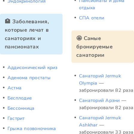
Пансионаты и дома
Эндокринология
отдыха
СПА отели
🏥 Заболевания,
которые лечат в
санаториях и
🤩 Самые
пансионатах
бронируемые
санатории
Аддисонический криз
Санаторий Jermuk
Аденома простаты
Olympia
—
Астма
забронировали 82 раза
Бесплодие
Санаторий Арзни
—
забронировали 82 раза
Бессонница
Санаторий Jermuk
Гастрит
Ashkhar
—
Грыжа позвоночника
забронировали 33 раза