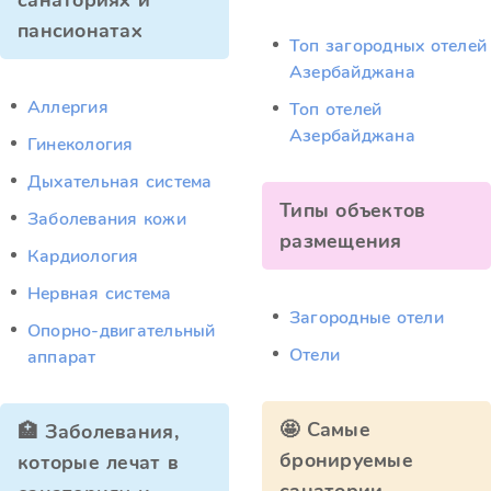
санаториях и
пансионатах
Топ загородных отелей
Азербайджана
Аллергия
Топ отелей
Азербайджана
Гинекология
Дыхательная система
Типы объектов
Заболевания кожи
размещения
Кардиология
Нервная система
Загородные отели
Опорно-двигательный
Отели
аппарат
🤩 Самые
🏥 Заболевания,
бронируемые
которые лечат в