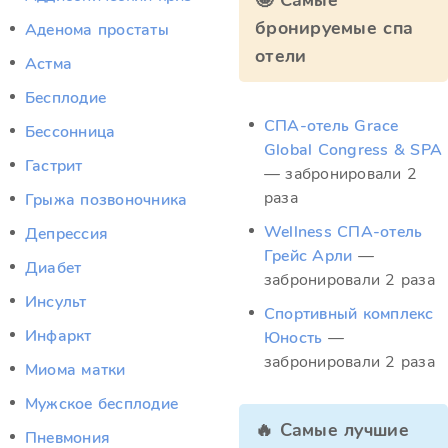
🤩 Самые
бронируемые спа
Аденома простаты
отели
Астма
Бесплодие
СПА-отель Grace
Бессонница
Global Congress & SPA
Гастрит
— забронировали 2
раза
Грыжа позвоночника
Wellness СПА‑отель
Депрессия
Грейс Арли
—
Диабет
забронировали 2 раза
Инсульт
Спортивный комплекс
Инфаркт
Юность
—
забронировали 2 раза
Миома матки
Мужское бесплодие
🔥 Самые лучшие
Пневмония