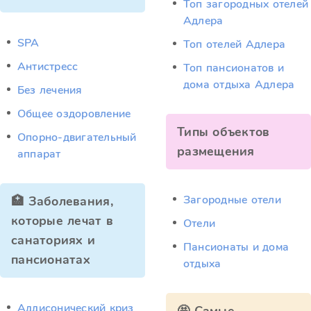
Топ загородных отелей
Адлера
SPA
Топ отелей Адлера
Антистресс
Топ пансионатов и
дома отдыха Адлера
Без лечения
Общее оздоровление
Типы объектов
Опорно-двигательный
размещения
аппарат
Загородные отели
🏥 Заболевания,
которые лечат в
Отели
санаториях и
Пансионаты и дома
пансионатах
отдыха
Аддисонический криз