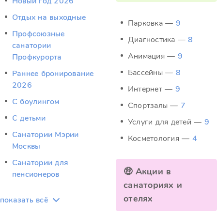
Новый год 2026
Отдых на выходные
Парковка —
9
Профсоюзные
Диагностика —
8
санатории
Анимация —
9
Профкурорта
Бассейны —
8
Раннее бронирование
2026
Интернет —
9
С боулингом
Спортзалы —
7
С детьми
Услуги для детей —
9
Санатории Мэрии
Косметология —
4
Москвы
Санатории для
🤑 Акции в
пенсионеров
санаториях и
отелях
показать всё