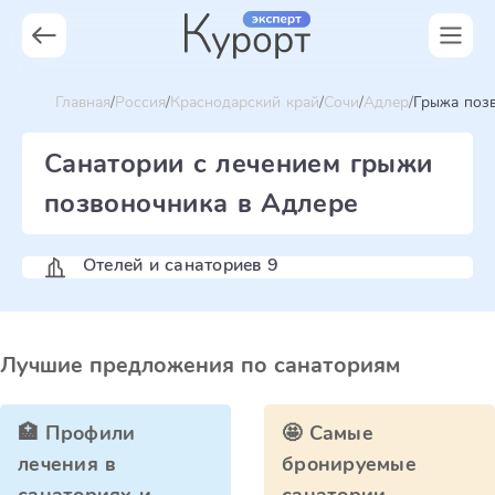
Главная
Россия
Краснодарский край
Сочи
Адлер
Грыжа поз
Санатории с лечением грыжи
позвоночника в Адлере
Отелей и санаториев 9
Лучшие предложения по санаториям
🏥 Профили
🤩 Самые
лечения в
бронируемые