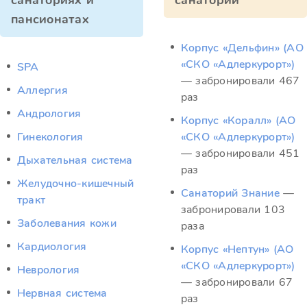
санаториях и
санатории
пансионатах
Корпус «Дельфин» (АО
«СКО «Адлеркурорт»)
SPA
— забронировали 467
Аллергия
раз
Андрология
Корпус «Коралл» (АО
Гинекология
«СКО «Адлеркурорт»)
— забронировали 451
Дыхательная система
раз
Желудочно-кишечный
Санаторий Знание
—
тракт
забронировали 103
Заболевания кожи
раза
Кардиология
Корпус «Нептун» (АО
«СКО «Адлеркурорт»)
Неврология
— забронировали 67
Нервная система
раз