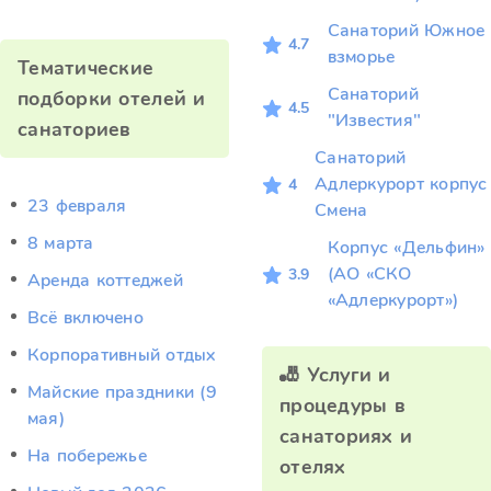
Санаторий Южное
4.7
взморье
Тематические
Санаторий
подборки отелей и
4.5
"Известия"
санаториев
Санаторий
Адлеркурорт корпус
4
23 февраля
Смена
8 марта
Корпус «Дельфин»
(АО «СКО
3.9
Аренда коттеджей
«Адлеркурорт»)
Всё включено
Корпоративный отдых
🎳 Услуги и
Майские праздники (9
процедуры в
мая)
санаториях и
На побережье
отелях