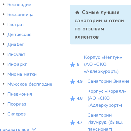
Бесплодие
🔥 Самые лучшие
Бессонница
санатории и отели
Гастрит
по отзывам
Депрессия
клиентов
Диабет
Инсульт
Корпус «Нептун»
Инфаркт
(АО «СКО
5
«Адлеркурорт»)
Миома матки
Санаторий Знание
4.9
Мужское бесплодие
Корпус «Коралл»
Пневмония
(АО «СКО
4.8
Псориаз
«Адлеркурорт»)
Склероз
Санаторий
Изумруд (бывш.
4.7
пансионат)
показать всё