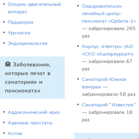
Опорно-двигательный
Оздоровительно-
аппарат
лечебный центр-
пансионат «Орбита-1»
Педиатрия
— забронировали 265
Урология
раз
Эндокринология
Корпус «Нептун» (АО
«СКО «Адлеркурорт»)
— забронировали 67
🏥 Заболевания,
раз
которые лечат в
Санаторий Южное
санаториях и
взморье
—
пансионатах
забронировали 58 раз
Санаторий "Известия"
Аддисонический криз
— забронировали 18
раз
Аденома простаты
Астма