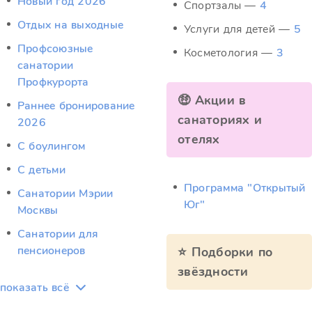
Новый год 2026
Спортзалы —
4
Отдых на выходные
Услуги для детей —
5
Профсоюзные
Косметология —
3
санатории
Профкурорта
🤑 Акции в
Раннее бронирование
санаториях и
2026
отелях
С боулингом
С детьми
Программа "Открытый
Санатории Мэрии
Юг"
Москвы
Санатории для
пенсионеров
⭐ Подборки по
звёздности
показать всё