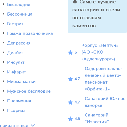
🔥 Самые лучшие
Бесплодие
санатории и отели
Бессонница
по отзывам
Гастрит
клиентов
Грыжа позвоночника
Депрессия
Корпус «Нептун»
(АО «СКО
5
Диабет
«Адлеркурорт»)
Инсульт
Оздоровительно-
Инфаркт
лечебный центр-
4.7
Миома матки
пансионат
«Орбита-1»
Мужское бесплодие
Санаторий Южное
Пневмония
4.7
взморье
Псориаз
Санаторий
4.5
"Известия"
показать всё