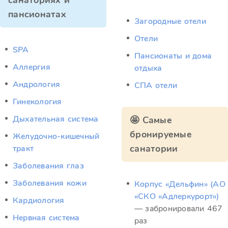
санаториях и
пансионатах
Загородные отели
Отели
SPA
Пансионаты и дома
Аллергия
отдыха
Андрология
СПА отели
Гинекология
Дыхательная система
🤩 Самые
бронируемые
Желудочно-кишечный
санатории
тракт
Заболевания глаз
Заболевания кожи
Корпус «Дельфин» (АО
«СКО «Адлеркурорт»)
Кардиология
— забронировали 467
Нервная система
раз