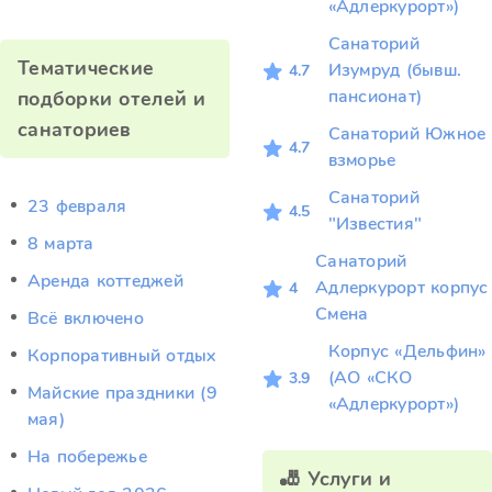
«Адлеркурорт»)
Санаторий
Тематические
Изумруд (бывш.
4.7
пансионат)
подборки отелей и
санаториев
Санаторий Южное
4.7
взморье
Санаторий
23 февраля
4.5
"Известия"
8 марта
Санаторий
Аренда коттеджей
Адлеркурорт корпус
4
Смена
Всё включено
Корпус «Дельфин»
Корпоративный отдых
(АО «СКО
3.9
Майские праздники (9
«Адлеркурорт»)
мая)
На побережье
🎳 Услуги и