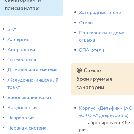
санаториях и
пансионатах
Загородные отели
Отели
SPA
Пансионаты и дома
Аллергия
отдыха
Андрология
СПА отели
Гинекология
Дыхательная система
🤩 Самые
бронируемые
Желудочно-кишечный
санатории
тракт
Заболевания кожи
Кардиология
Корпус «Дельфин» (АО
«СКО «Адлеркурорт»)
Неврология
— забронировали 467
Нервная система
раз