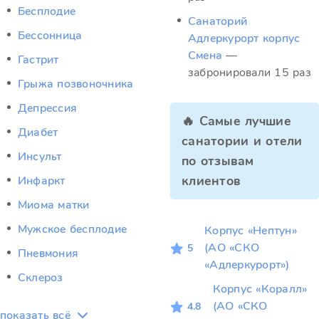
Бесплодие
Санаторий
Бессонница
Адлеркурорт корпус
Смена
—
Гастрит
забронировали 15 раз
Грыжа позвоночника
Депрессия
🔥 Самые лучшие
Диабет
санатории и отели
Инсульт
по отзывам
клиентов
Инфаркт
Миома матки
Мужское бесплодие
Корпус «Нептун»
(АО «СКО
5
Пневмония
«Адлеркурорт»)
Склероз
Корпус «Коралл»
(АО «СКО
4.8
показать всё