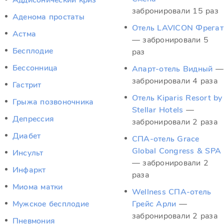
Аддисонический криз
забронировали 15 раз
Аденома простаты
Отель LAVICON Фрегат
Астма
— забронировали 5
Бесплодие
раз
Бессонница
Апарт-отель Видный
—
забронировали 4 раза
Гастрит
Отель Kiparis Resort by
Грыжа позвоночника
Stellar Hotels
—
Депрессия
забронировали 2 раза
Диабет
СПА-отель Grace
Global Congress & SPA
Инсульт
— забронировали 2
Инфаркт
раза
Миома матки
Wellness СПА‑отель
Мужское бесплодие
Грейс Арли
—
забронировали 2 раза
Пневмония