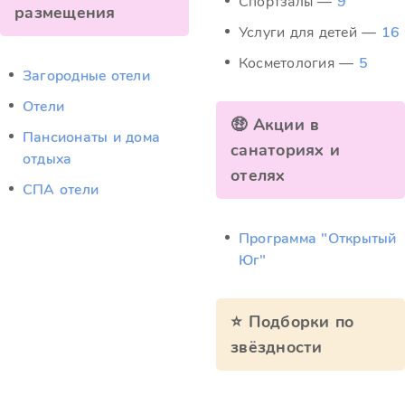
Спортзалы —
9
размещения
Услуги для детей —
16
Косметология —
5
Загородные отели
Отели
🤑 Акции в
Пансионаты и дома
санаториях и
отдыха
отелях
СПА отели
Программа "Открытый
Юг"
⭐ Подборки по
звёздности