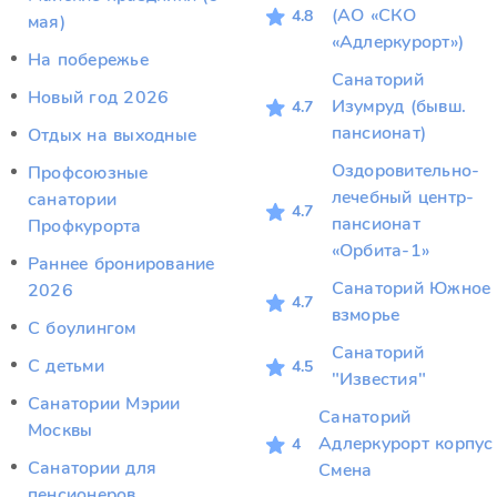
(АО «СКО
4.8
мая)
«Адлеркурорт»)
На побережье
Санаторий
Новый год 2026
Изумруд (бывш.
4.7
пансионат)
Отдых на выходные
Оздоровительно-
Профсоюзные
лечебный центр-
санатории
4.7
пансионат
Профкурорта
«Орбита-1»
Раннее бронирование
Санаторий Южное
2026
4.7
взморье
С боулингом
Санаторий
С детьми
4.5
"Известия"
Санатории Мэрии
Санаторий
Москвы
Адлеркурорт корпус
4
Санатории для
Смена
пенсионеров