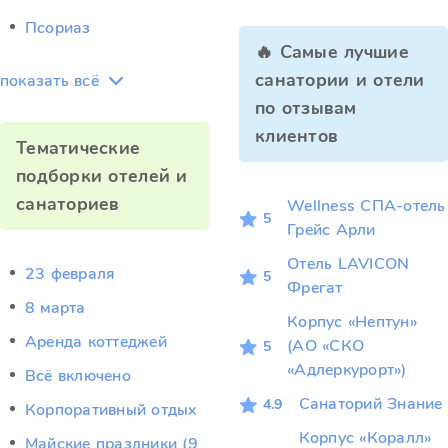
Псориаз
🔥 Самые лучшие
санатории и отели
показать всё
по отзывам
клиентов
Тематические
подборки отелей и
санаториев
Wellness СПА‑отель
5
Грейс Арли
Отель LAVICON
23 февраля
5
Фрегат
8 марта
Корпус «Нептун»
Аренда коттеджей
(АО «СКО
5
«Адлеркурорт»)
Всё включено
Санаторий Знание
4.9
Корпоративный отдых
Корпус «Коралл»
Майские праздники (9