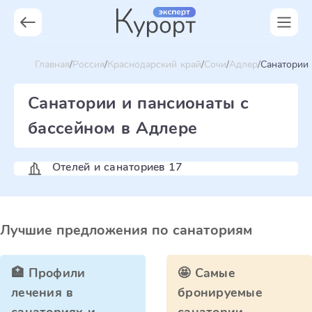
Главная
Россия
Краснодарский край
Сочи
Адлер
Санатории 
Санатории и пансионаты с
бассейном в Адлере
Отелей и санаториев 17
Лучшие предложения по санаториям
🏥 Профили
🤩 Самые
лечения в
бронируемые