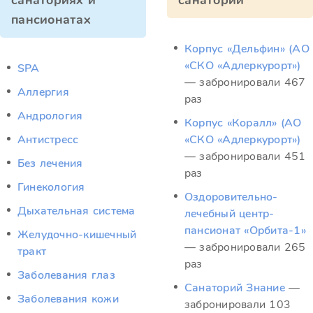
санаториях и
санатории
пансионатах
Корпус «Дельфин» (АО
«СКО «Адлеркурорт»)
SPA
— забронировали 467
Аллергия
раз
Андрология
Корпус «Коралл» (АО
Антистресс
«СКО «Адлеркурорт»)
— забронировали 451
Без лечения
раз
Гинекология
Оздоровительно-
Дыхательная система
лечебный центр-
пансионат «Орбита-1»
Желудочно-кишечный
— забронировали 265
тракт
раз
Заболевания глаз
Санаторий Знание
—
Заболевания кожи
забронировали 103