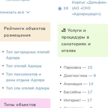
Корпус «Дельфин»
(АО «СКО
3.9
показать всё
«Адлеркурорт»)
Рейтинги объектов
🎳 Услуги и
размещения
процедуры в
санаториях и
отелях
Топ загородных отелей
Адлера
Топ отелей Адлера
Парковка —
15
Топ пансионатов и
Диагностика —
9
дома отдыха Адлера
Анимация —
14
Топ спа отелей Адлера
Бассейны —
17
Интернет —
17
Типы объектов