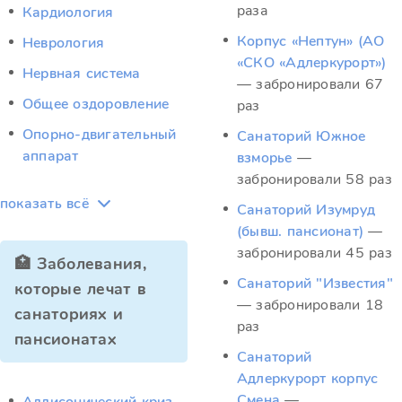
раза
Кардиология
Корпус «Нептун» (АО
Неврология
«СКО «Адлеркурорт»)
Нервная система
— забронировали 67
Общее оздоровление
раз
Опорно-двигательный
Санаторий Южное
аппарат
взморье
—
забронировали 58 раз
показать всё
Санаторий Изумруд
(бывш. пансионат)
—
забронировали 45 раз
🏥 Заболевания,
Санаторий "Известия"
которые лечат в
— забронировали 18
санаториях и
раз
пансионатах
Санаторий
Адлеркурорт корпус
Смена
—