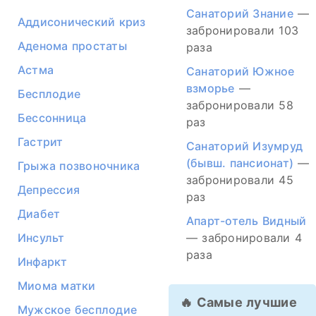
Санаторий Знание
—
Аддисонический криз
забронировали 103
Аденома простаты
раза
Астма
Санаторий Южное
взморье
—
Бесплодие
забронировали 58
Бессонница
раз
Гастрит
Санаторий Изумруд
(бывш. пансионат)
—
Грыжа позвоночника
забронировали 45
Депрессия
раз
Диабет
Апарт-отель Видный
Инсульт
— забронировали 4
раза
Инфаркт
Миома матки
🔥 Самые лучшие
Мужское бесплодие