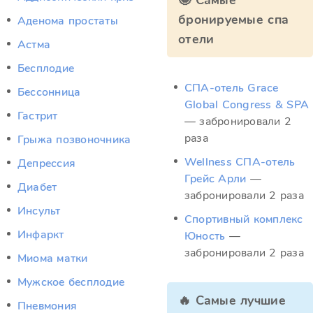
🤩 Самые
бронируемые спа
Аденома простаты
отели
Астма
Бесплодие
СПА-отель Grace
Бессонница
Global Congress & SPA
Гастрит
— забронировали 2
раза
Грыжа позвоночника
Wellness СПА‑отель
Депрессия
Грейс Арли
—
Диабет
забронировали 2 раза
Инсульт
Спортивный комплекс
Инфаркт
Юность
—
забронировали 2 раза
Миома матки
Мужское бесплодие
🔥 Самые лучшие
Пневмония