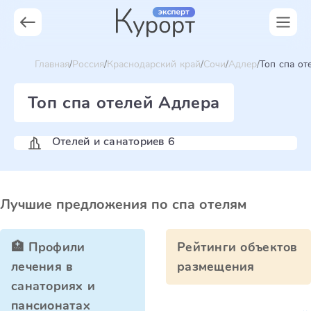
Главная
Россия
Краснодарский край
Сочи
Адлер
Топ спа от
Топ спа отелей Адлера
Отелей и санаториев 6
Лучшие предложения по спа отелям
🏥 Профили
Рейтинги объектов
лечения в
размещения
санаториях и
пансионатах