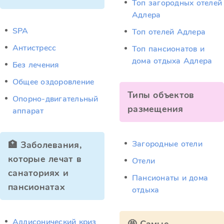
Топ загородных отелей
Адлера
SPA
Топ отелей Адлера
Антистресс
Топ пансионатов и
дома отдыха Адлера
Без лечения
Общее оздоровление
Типы объектов
Опорно-двигательный
размещения
аппарат
Загородные отели
🏥 Заболевания,
которые лечат в
Отели
санаториях и
Пансионаты и дома
пансионатах
отдыха
Аддисонический криз