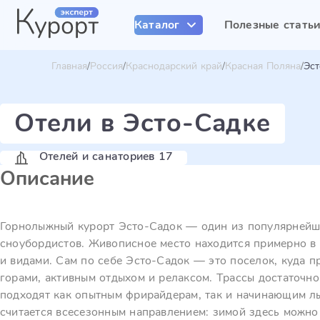
Каталог
Полезные стать
Главная
Россия
Краснодарский край
Красная Поляна
Эст
Отели в Эсто-Садке
Отелей и санаториев 17
Описание
Горнолыжный курорт Эсто-Садок — один из популярнейш
сноубордистов. Живописное место находится примерно в 
и видами. Сам по себе Эсто-Садок — это поселок, куда 
горами, активным отдыхом и релаксом. Трассы достаточн
подходят как опытным фрирайдерам, так и начинающим л
считается всесезонным направлением: зимой здесь можно