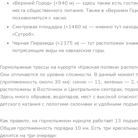
«Верхний Город» (+940 м) — здесь также есть гости
места общественного питания. Также в «Верхнем Горо
познакомиться с хаски.
Смотровая площадка (+1460 м) — именно тут находи
«Сугроб».
Черная Пирамида (+2375 м) — тут расположен знаме
потрясающие виды на кавказские горы.
Горнолыжные трассы на курорте «Красная поляна» распол
Они отличаются по уровню сложности. В данный момент 
(протяженность около 30 км): синих — 11, зелёных — 2,
расположены в Восточном и Центральном секторах, подх
Здесь много обрывов, водопадов, мест с высокой опаснос
детского катания с пологими склонами и удобными подъе
Как правило, на горнолыжном курорте работает 13 подъем
Общая протяженность порядка 10 км. Есть три кресельных
делится на три очереди: