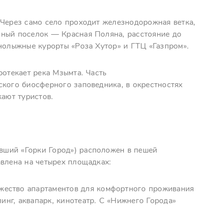
 Через само село проходит железнодорожная ветка,
пный поселок — Красная Поляна, расстояние до
нолыжные курорты «Роза Хутор» и ГТЦ «Газпром».
ротекает река Мзымта. Часть
ского биосферного заповедника, в окрестностях
кают туристов.
ший «Горки Город») расположен в пешей
авлена на четырех площадках:
жество апартаментов для комфортного проживания
линг, аквапарк, кинотеатр. С «Нижнего Города»