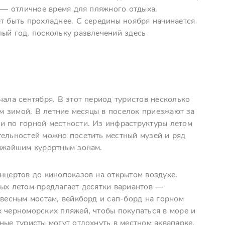
е — отличное время для пляжного отдыха.
т быть прохладнее. С середины ноября начинается
лый год, поскольку развлечений здесь
чала сентября. В этот период туристов несколько
ем зимой. В летние месяцы в поселок приезжают за
и по горной местности. Из инфраструктуры летом
тельностей можно посетить местный музей и ряд
лижайшим курортным зонам.
нцертов до кинопоказов на открытом воздухе.
дых летом предлагает десятки вариантов —
двесным мостам, вейкборд и сап-борд на горном
 черноморских пляжей, чтобы покупаться в море и
ные туристы могут отдохнуть в местном аквапарке,