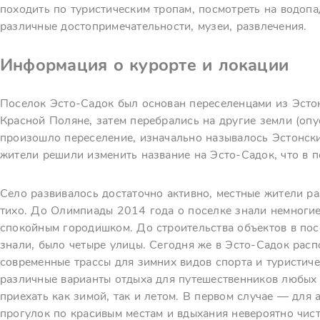
походить по туристическим тропам, посмотреть на водопа
различные достопримечательности, музеи, развлечения.
Информация о курорте и локации
Поселок Эсто-Садок был основан переселенцами из Эстон
Красной Поляне, затем перебрались на другие земли (опу
произошло переселение, изначально называлось Эстонски
жители решили изменить название на Эсто‑Садок, что в п
Село развивалось достаточно активно, местные жители р
тихо. До Олимпиады 2014 года о поселке знали немногие
спокойным городишком. До строительства объектов в пос
знали, было четыре улицы. Сегодня же в Эсто-Садок рас
современные трассы для зимних видов спорта и туристич
различные варианты отдыха для путешественников любых 
приехать как зимой, так и летом. В первом случае — для 
прогулок по красивым местам и вдыхания невероятно чист