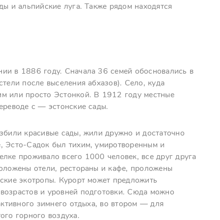
ды и альпийские луга. Также рядом находятся
ии в 1886 году. Сначала 36 семей обосновались в
стели после выселения абхазов). Село, куда
м или просто Эстонкой. В 1912 году местные
ереводе с — эстонские сады.
азбили красивые сады, жили дружно и достаточно
, Эсто-Садок был тихим, умиротворенным и
елке проживало всего 1000 человек, все друг друга
положены отели, рестораны и кафе, проложены
еские экотропы. Курорт может предложить
возрастов и уровней подготовки. Сюда можно
активного зимнего отдыха, во втором — для
ого горного воздуха.