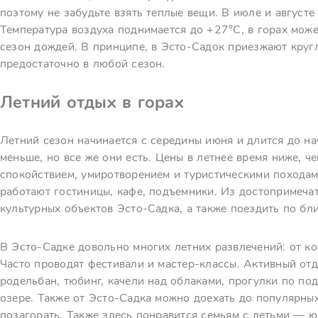
поэтому не забудьте взять теплые вещи. В июле и август
Температура воздуха поднимается до +27°C, в горах може
сезон дождей. В принципе, в Эсто-Садок приезжают круг
предостаточно в любой сезон.
Летний отдых в горах
Летний сезон начинается с середины июня и длится до на
меньше, но все же они есть. Цены в летнее время ниже, ч
спокойствием, умиротворением и туристическими походам
работают гостиницы, кафе, подъемники. Из достопримеча
культурных объектов Эсто-Садка, а также поездить по б
В Эсто-Садке довольно многих летних развлечений: от ко
Часто проводят фестивали и мастер-классы. Активный от
родельбан, тюбинг, качели над облаками, прогулки по по
озере. Также от Эсто-Садка можно доехать до популярных
позагорать. Также здесь понравится семьям с детьми — ю