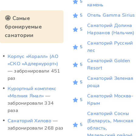
5
камень
Отель Gamma Sirius
5
🤩 Самые
Санаторий Долина
бронируемые
5
Нарзанов (Нальчик)
санатории
Санаторий Русский
5
лес
Корпус «Коралл» (АО
Санаторий Golden
«СКО «Адлеркурорт»)
5
Resort
— забронировали 451
раз
Санаторий Зеленая
5
роща
Курортный комплекс
«Молния Ямал»
—
Санаторий Москва-
5
забронировали 334
Крым
раза
Санаторий Сосны
Санаторий Хилово
—
(Беларусь, Минская
5
забронировали 268 раз
область,
Мядельский район)