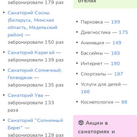
отелях
забронировали 179 раз
Санаторий Сосны
(Беларусь, Минская
Парковка —
199
область, Мядельский
Диагностика —
175
район)
—
забронировали 150 раз
Анимация —
149
Санаторий Карагай
—
Бассейны —
165
забронировали 139 раз
Интернет —
190
Санаторий Солнечный,
Спортзалы —
187
Геленджик
—
Услуги для детей —
забронировали 135 раз
166
Санаторий Ува
—
Косметология —
86
забронировали 133
раза
Санаторий "Солнечный
🤑 Акции в
Берег"
—
санаториях и
забронировали 129 раз