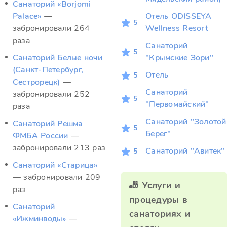
Санаторий «Borjomi
Palace»
—
Отель ODISSEYA
5
забронировали 264
Wellness Resort
раза
Санаторий
5
Санаторий Белые ночи
"Крымские Зори"
(Санкт-Петербург,
Отель
5
Сестрорецк)
—
Санаторий
забронировали 252
5
"Первомайский"
раза
Санаторий "Золотой
Санаторий Решма
5
Берег"
ФМБА России
—
забронировали 213 раз
Санаторий "Авитек"
5
Санаторий «Старица»
— забронировали 209
🎳 Услуги и
раз
процедуры в
Санаторий
санаториях и
«Ижминводы»
—