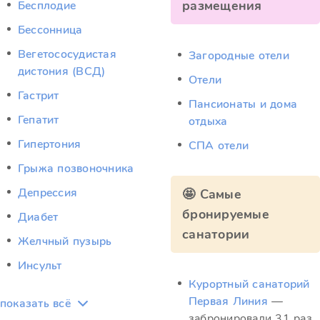
размещения
Бесплодие
Бессонница
Вегетососудистая
Загородные отели
дистония (ВСД)
Отели
Гастрит
Пансионаты и дома
Гепатит
отдыха
Гипертония
СПА отели
Грыжа позвоночника
Депрессия
🤩 Самые
бронируемые
Диабет
санатории
Желчный пузырь
Инсульт
Курортный санаторий
Первая Линия
—
показать всё
забронировали 31 раз