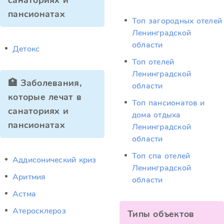
санаториях и
пансионатах
Топ загородных отелей
Ленинградской
области
Детокс
Топ отелей
Ленинградской
🏥 Заболевания,
области
которые лечат в
Топ пансионатов и
санаториях и
дома отдыха
пансионатах
Ленинградской
области
Топ спа отелей
Аддисонический криз
Ленинградской
Аритмия
области
Астма
Атеросклероз
Типы объектов