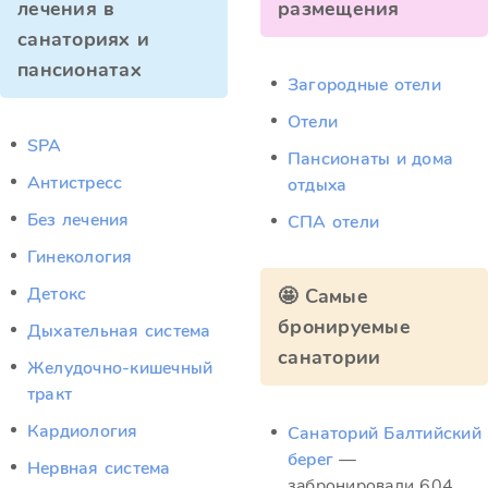
лечения в
размещения
санаториях и
пансионатах
Загородные отели
Отели
SPA
Пансионаты и дома
Антистресс
отдыха
Без лечения
СПА отели
Гинекология
Детокс
🤩 Самые
бронируемые
Дыхательная система
санатории
Желудочно-кишечный
тракт
Кардиология
Санаторий Балтийский
берег
—
Нервная система
забронировали 604