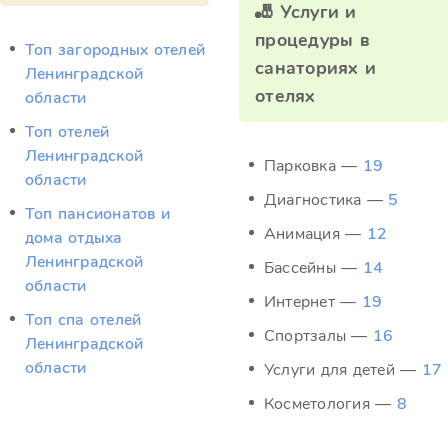
🎳 Услуги и
процедуры в
Топ загородных отелей
санаториях и
Ленинградской
отелях
области
Топ отелей
Ленинградской
Парковка —
19
области
Диагностика —
5
Топ пансионатов и
Анимация —
12
дома отдыха
Ленинградской
Бассейны —
14
области
Интернет —
19
Топ спа отелей
Спортзалы —
16
Ленинградской
области
Услуги для детей —
17
Косметология —
8