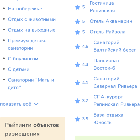
Гостиница
5
На побережье
Репинская
Отдых c животными
Отель Аквамарин
5
Отдых на выходные
Отель Райвола
5
Премиум детокс
Санаторий
4.6
санатории
Балтийский берег
С боулингом
Пансионат
4.3
Восток-6
С детьми
Санаторий
Санатории "Мать и
4.1
Северная Ривьера
дитя"
СПА-курорт
3.7
показать всё
Репинская Ривьера
База отдыха
3.5
Юность
Рейтинги объектов
размещения