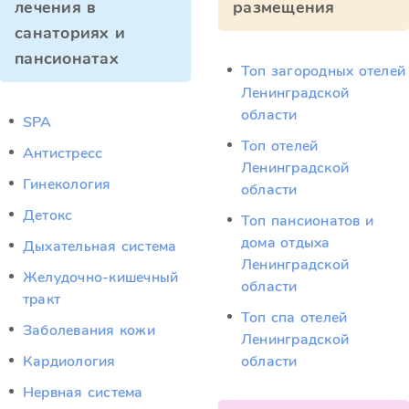
лечения в
размещения
санаториях и
пансионатах
Топ загородных отелей
Ленинградской
области
SPA
Топ отелей
Антистресс
Ленинградской
Гинекология
области
Детокс
Топ пансионатов и
дома отдыха
Дыхательная система
Ленинградской
Желудочно-кишечный
области
тракт
Топ спа отелей
Заболевания кожи
Ленинградской
Кардиология
области
Нервная система