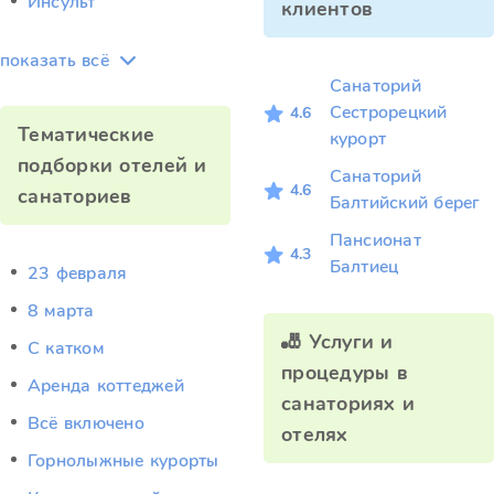
Инсульт
клиентов
показать всё
Санаторий
Сестрорецкий
4.6
Тематические
курорт
подборки отелей и
Санаторий
4.6
санаториев
Балтийский берег
Пансионат
4.3
Балтиец
23 февраля
8 марта
🎳 Услуги и
C катком
процедуры в
Аренда коттеджей
санаториях и
Всё включено
отелях
Горнолыжные курорты