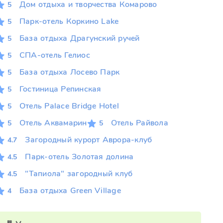
Дом отдыха и творчества Комарово
5
Парк-отель Коркино Lake
5
База отдыха Драгунский ручей
5
СПА-отель Гелиос
5
База отдыха Лосево Парк
5
Гостиница Репинская
5
Отель Palace Bridge Hotel
5
Отель Аквамарин
Отель Райвола
5
5
Загородный курорт Аврора-клуб
4.7
Парк-отель Золотая долина
4.5
"Тапиола" загородный клуб
4.5
База отдыха Green Village
4