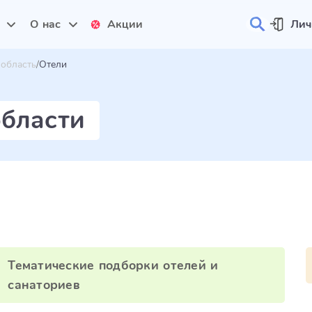
и
О нас
Акции
Лич
 область
Отели
области
Тематические подборки отелей и
санаториев