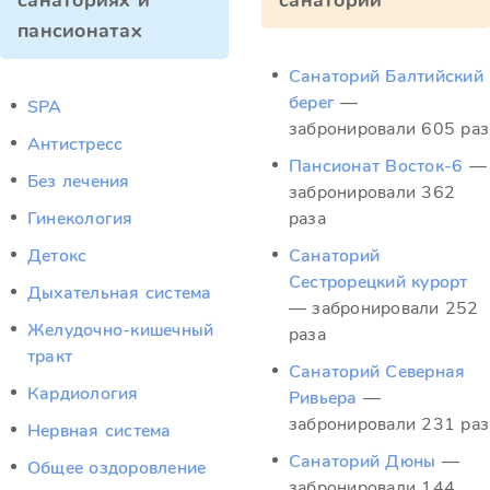
санаториях и
санатории
пансионатах
Санаторий Балтийский
берег
—
SPA
забронировали 605 раз
Антистресс
Пансионат Восток-6
—
Без лечения
забронировали 362
Гинекология
раза
Детокс
Санаторий
Сестрорецкий курорт
Дыхательная система
— забронировали 252
Желудочно-кишечный
раза
тракт
Санаторий Северная
Кардиология
Ривьера
—
забронировали 231 раз
Нервная система
Санаторий Дюны
—
Общее оздоровление
забронировали 144