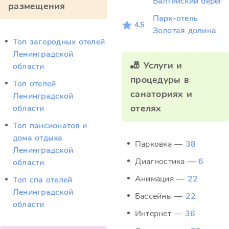
Балтийский берег
размещения
Парк-отель
4.5
Золотая долина
Топ загородных отелей
Ленинградской
🎳 Услуги и
области
процедуры в
Топ отелей
санаториях и
Ленинградской
отелях
области
Топ пансионатов и
дома отдыха
Парковка —
38
Ленинградской
Диагностика —
6
области
Анимация —
22
Топ спа отелей
Ленинградской
Бассейны —
22
области
Интернет —
36