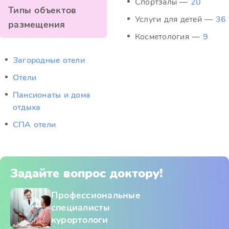
Спортзалы —
20
Типы объектов
Услуги для детей —
36
размещения
Косметология —
9
Загородные отели
Отели
Пансионаты и дома
отдыха
СПА отели
Задайте вопрос доктору!
Профессиональные
специалисты
курортологи