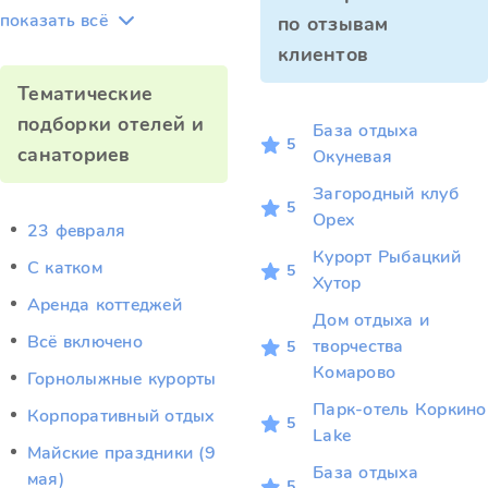
показать всё
по отзывам
клиентов
Тематические
подборки отелей и
База отдыха
5
санаториев
Окуневая
Загородный клуб
5
Орех
23 февраля
Курорт Рыбацкий
C катком
5
Хутор
Аренда коттеджей
Дом отдыха и
Всё включено
творчества
5
Комарово
Горнолыжные курорты
Парк-отель Коркино
Корпоративный отдых
5
Lake
Майские праздники (9
База отдыха
мая)
5