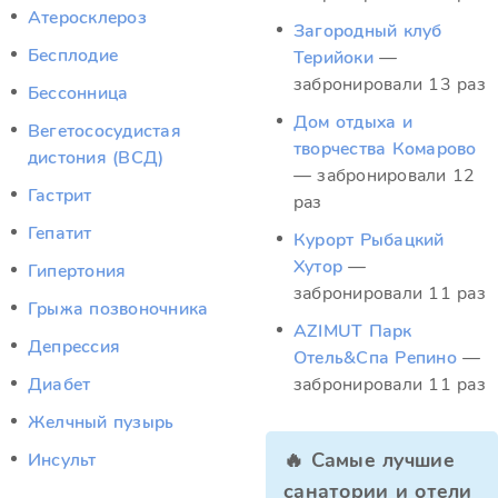
Атеросклероз
Загородный клуб
Бесплодие
Терийоки
—
забронировали 13 раз
Бессонница
Дом отдыха и
Вегетососудистая
творчества Комарово
дистония (ВСД)
— забронировали 12
Гастрит
раз
Гепатит
Курорт Рыбацкий
Хутор
—
Гипертония
забронировали 11 раз
Грыжа позвоночника
AZIMUT Парк
Депрессия
Отель&Спа Репино
—
Диабет
забронировали 11 раз
Желчный пузырь
🔥 Самые лучшие
Инсульт
санатории и отели