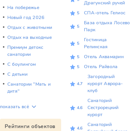
Драгунский ручей
На побережье
СПА-отель Гелиос
5
Новый год 2026
База отдыха Лосево
5
Отдых c животными
Парк
Отдых на выходные
Гостиница
5
Репинская
Премиум детокс
санатории
Отель Аквамарин
5
С боулингом
Отель Райвола
5
С детьми
Загородный
курорт Аврора-
4.7
Санатории "Мать и
клуб
дитя"
Санаторий
показать всё
Сестрорецкий
4.6
курорт
Санаторий
Рейтинги объектов
4.6