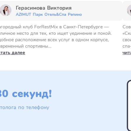
Герасимова Виктория
AZIMUT Парк Отель&Спа Репино
агородный клуб ForRestMix в Санкт-Петербурге —
Сов
личное место для тех, кто ищет уединение и покой.
«Ск
добное расположение всех услуг в одном корпусе,
сво
овременный спортивны...
спа
итать далее
чит
0 секунд!
толога по телефону