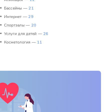
Бассейны —
21
Интернет —
29
Спортзалы —
20
Услуги для детей —
26
Косметология —
11