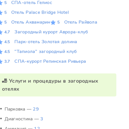
СПА-отель Гелиос
5
Отель Palace Bridge Hotel
5
Отель Аквамарин
Отель Райвола
5
5
Загородный курорт Аврора-клуб
4.7
Парк-отель Золотая долина
4.5
"Тапиола" загородный клуб
4.5
СПА-курорт Репинская Ривьера
3.7
🎳 Услуги и процедуры в загородных
отелях
Парковка —
29
Диагностика —
3
Анимация —
12