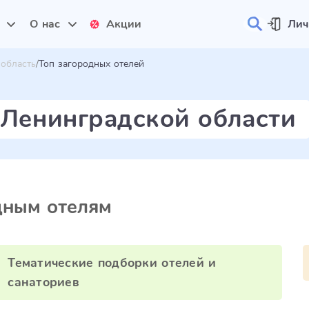
и
О нас
Акции
Лич
 область
Топ загородных отелей
 Ленинградской области
дным отелям
Тематические подборки отелей и
санаториев