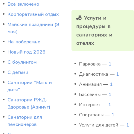
Всё включено
Корпоративный отдых
🎳 Услуги и
Майские праздники (9
процедуры в
мая)
санаториях и
На побережье
отелях
Новый год 2026
С боулингом
Парковка —
1
С детьми
Диагностика —
1
Санатории "Мать и
Анимация —
1
дитя"
Бассейны —
1
Санатории РЖД-
Интернет —
1
Здоровье (Азимут)
Спортзалы —
1
Санатории для
пенсионеров
Услуги для детей —
1