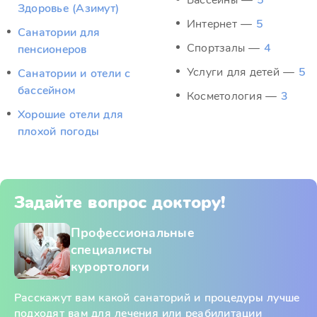
Бассейны —
5
Здоровье (Азимут)
Интернет —
5
Санатории для
Спортзалы —
4
пенсионеров
Услуги для детей —
5
Санатории и отели с
бассейном
Косметология —
3
Хорошие отели для
плохой погоды
Задайте вопрос доктору!
Профессиональные
специалисты
курортологи
Расскажут вам какой санаторий и процедуры лучше
подходят вам для лечения или реабилитации