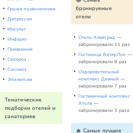
🤩 Самые
бронируемые
Грыжа позвоночника
отели
Депрессия
Инсульт
Отель Акваград
—
Инфаркт
забронировали 11 раз
Пневмония
Гостиница ВатерЛоо
—
Склероз
забронировали 8 раз
Сколиоз
Оздоровительный
комплекс Дивный
—
Эпилепсия
забронировали 7 раз
Гостиничный комплекс
Тематические
Атола
—
подборки отелей и
забронировали 3 раза
санаториев
🔥 Самые лучшие