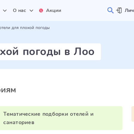
и
О нас
Акции
Лич
отели для плохой погоды
хой погоды в Лоо
риям
Тематические подборки отелей и
санаториев