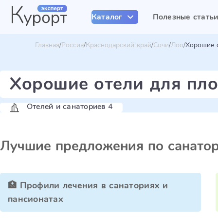
Каталог
Полезные стать
Главная
Россия
Краснодарский край
Сочи
Лоо
Хорошие 
Хорошие отели для пло
Отелей и санаториев 4
Лучшие предложения по санато
🏥 Профили лечения в санаториях и
пансионатах