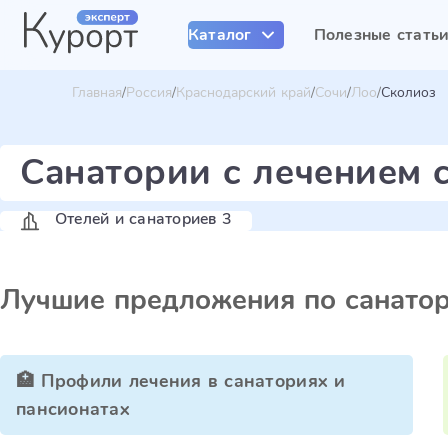
Каталог
Полезные стать
Главная
Россия
Краснодарский край
Сочи
Лоо
Сколиоз
Санатории с лечением 
Отелей и санаториев 3
Лучшие предложения по санато
🏥 Профили лечения в санаториях и
пансионатах