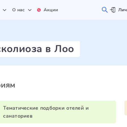
и
О нас
Акции
Лич
сколиоза в Лоо
риям
Тематические подборки отелей и
санаториев