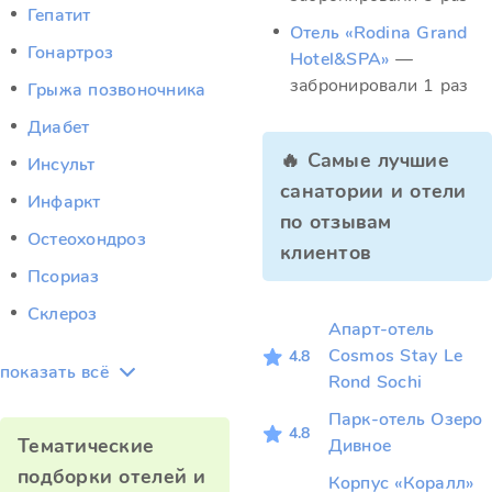
Гепатит
Отель «Rodina Grand
Гонартроз
Hotel&SPA»
—
забронировали 1 раз
Грыжа позвоночника
Диабет
🔥 Самые лучшие
Инсульт
санатории и отели
Инфаркт
по отзывам
Остеохондроз
клиентов
Псориаз
Склероз
Апарт-отель
Cosmos Stay Le
4.8
показать всё
Rond Sochi
Парк-отель Озеро
4.8
Тематические
Дивное
подборки отелей и
Корпус «Коралл»