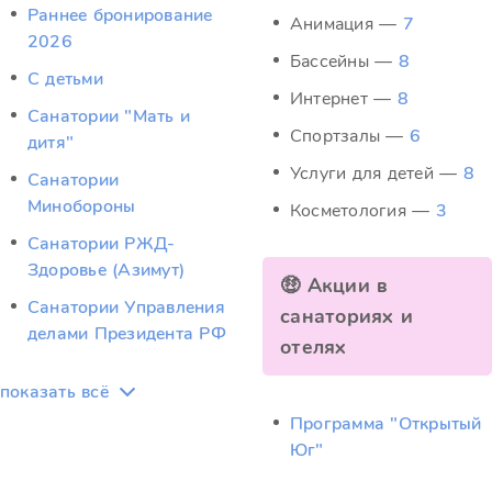
Раннее бронирование
Анимация —
7
2026
Бассейны —
8
С детьми
Интернет —
8
Санатории "Мать и
Спортзалы —
6
дитя"
Услуги для детей —
8
Санатории
Минобороны
Косметология —
3
Санатории РЖД-
Здоровье (Азимут)
🤑 Акции в
Санатории Управления
санаториях и
делами Президента РФ
отелях
показать всё
Программа "Открытый
Юг"