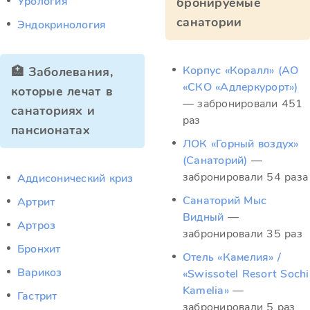
Урология
бронируемые
санатории
Эндокринология
Корпус «Коралл» (АО
🏥 Заболевания,
«СКО «Адлеркурорт»)
которые лечат в
— забронировали 451
санаториях и
раз
пансионатах
ЛОК «Горный воздух»
(Санаторий)
—
забронировали 54 раза
Аддисонический криз
Санаторий Мыс
Артрит
Видный
—
Артроз
забронировали 35 раз
Бронхит
Отель «Камелия» /
Варикоз
«Swissotel Resort Sochi
Kamelia»
—
Гастрит
забронировали 5 раз