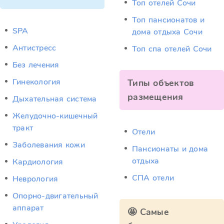
Топ отелей Сочи
Топ пансионатов и
SPA
дома отдыха Сочи
Антистресс
Топ спа отелей Сочи
Без лечения
Гинекология
Типы объектов
размещения
Дыхательная система
Желудочно-кишечный
тракт
Отели
Заболевания кожи
Пансионаты и дома
отдыха
Кардиология
СПА отели
Неврология
Опорно-двигательный
аппарат
🤩 Самые