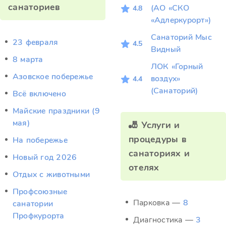
санаториев
(АО «СКО
4.8
«Адлеркурорт»)
Санаторий Мыс
23 февраля
4.5
Видный
8 марта
ЛОК «Горный
Азовское побережье
воздух»
4.4
(Санаторий)
Всё включено
Майские праздники (9
мая)
🎳 Услуги и
процедуры в
На побережье
санаториях и
Новый год 2026
отелях
Отдых c животными
Профсоюзные
Парковка —
8
санатории
Профкурорта
Диагностика —
3