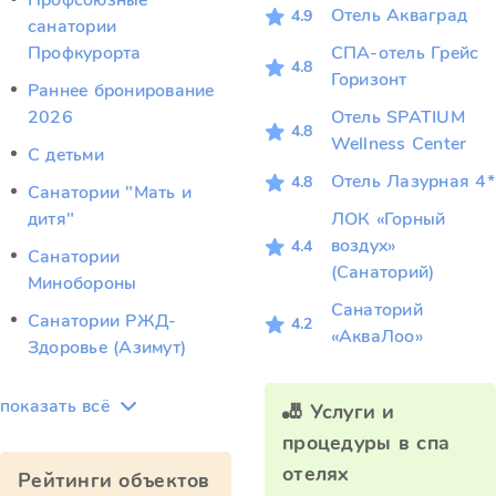
Профсоюзные
Отель Акваград
4.9
санатории
Профкурорта
СПА-отель Грейс
4.8
Горизонт
Раннее бронирование
2026
Отель SPATIUM
4.8
Wellness Center
С детьми
Отель Лазурная 4*
4.8
Санатории "Мать и
дитя"
ЛОК «Горный
воздух»
4.4
Санатории
(Санаторий)
Минобороны
Санаторий
Санатории РЖД-
4.2
«АкваЛоо»
Здоровье (Азимут)
показать всё
🎳 Услуги и
процедуры в спа
отелях
Рейтинги объектов