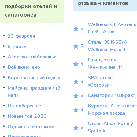
отзывам клиентов
подборки отелей и
санаториев
Wellness СПА‑отель
5
Грейс Арли
23 февраля
Отель ODISSEYA
5
8 марта
Wellness Resort
Азовское побережье
Гранд отель
5
Всё включено
Жемчужина 4*
Корпоративный отдых
SPA-отель
5
«Острова»
Майские праздники (9
мая)
Санаторий "Ширак"
5
На побережье
Курортный комплекс
5
Морская звезда
Новый год 2026
Отель Alean Family
Отдых c животными
5
Sputnik