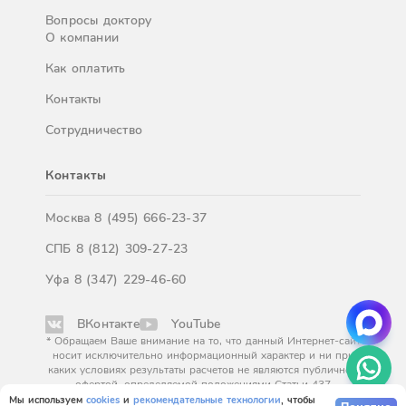
Вопросы доктору
О компании
Как оплатить
Контакты
Сотрудничество
Контакты
Москва
8 (495) 666-23-37
СПБ
8 (812) 309-27-23
Уфа
8 (347) 229-46-60
ВКонтакте
YouTube
* Обращаем Ваше внимание на то, что данный Интернет-сайт
носит исключительно информационный характер и ни при
каких условиях результаты расчетов не являются публичной
офертой, определяемой положениями Статьи 437
Гражданского кодекса Российской Федерации. За
Мы используем
cookies
и
рекомендательные технологии
, чтобы