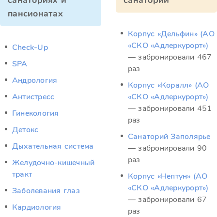
санаториях и
санатории
пансионатах
Корпус «Дельфин» (АО
«СКО «Адлеркурорт»)
Check-Up
— забронировали 467
SPA
раз
Андрология
Корпус «Коралл» (АО
Антистресс
«СКО «Адлеркурорт»)
— забронировали 451
Гинекология
раз
Детокс
Санаторий Заполярье
Дыхательная система
— забронировали 90
раз
Желудочно-кишечный
тракт
Корпус «Нептун» (АО
«СКО «Адлеркурорт»)
Заболевания глаз
— забронировали 67
Кардиология
раз