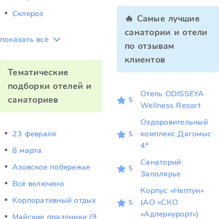
Склероз
🔥 Самые лучшие
санатории и отели
показать всё
по отзывам
клиентов
Тематические
подборки отелей и
Отель ODISSEYA
санаториев
5
Wellness Resort
Оздоровительный
23 февраля
комплекс Дагомыс
5
4*
8 марта
Санаторий
Азовское побережье
5
Заполярье
Всё включено
Корпус «Нептун»
Корпоративный отдых
(АО «СКО
5
«Адлеркурорт»)
Майские праздники (9