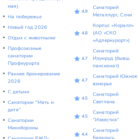
мая)
Санаторий
4.9
Металлург, Сочи
На побережье
Корпус «Коралл»
Новый год 2026
(АО «СКО
4.8
Отдых c животными
«Адлеркурорт»)
Профсоюзные
Санаторий
санатории
Изумруд (бывш.
4.7
Профкурорта
пансионат)
Раннее бронирование
Санаторий Южное
4.7
2026
взморье
С детьми
Санаторий
4.5
Светлана
Санатории "Мать и
дитя"
Санаторий
4.5
"Известия"
Санатории
Минобороны
Санаторий
4.4
Беларусь
Санатории РЖД-