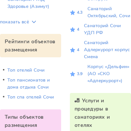
Здоровье (Азимут)
Санаторий
4.3
Октябрьский, Сочи
показать всё
Санаторий Сочи
4
УДП РФ
Рейтинги объектов
Санаторий
размещения
Адлеркурорт корпус
4
Смена
Корпус «Дельфин»
Топ отелей Сочи
(АО «СКО
3.9
Топ пансионатов и
«Адлеркурорт»)
дома отдыха Сочи
Топ спа отелей Сочи
🎳 Услуги и
процедуры в
Типы объектов
санаториях и
размещения
отелях