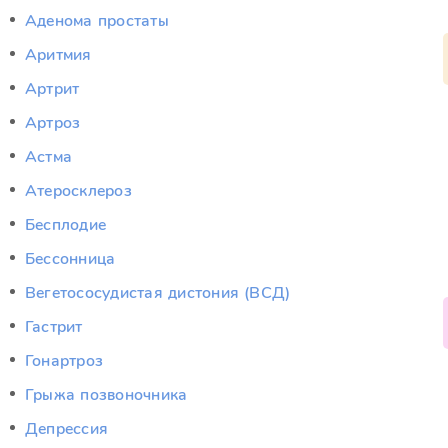
Аденома простаты
Аритмия
Артрит
Артроз
Астма
Атеросклероз
Бесплодие
Бессонница
Вегетососудистая дистония (ВСД)
Гастрит
Гонартроз
Грыжа позвоночника
Депрессия