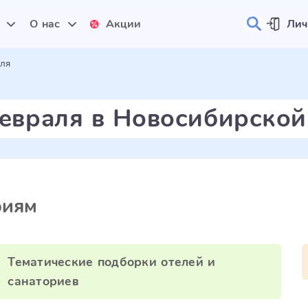
и
О нас
Акции
Лич
аля
февраля в Новосибирской
риям
Тематические подборки отелей и
санаториев