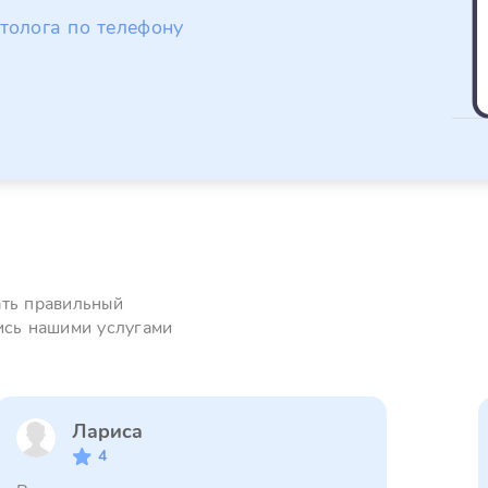
толога по телефону
ать правильный
ись нашими услугами
Лариса
4