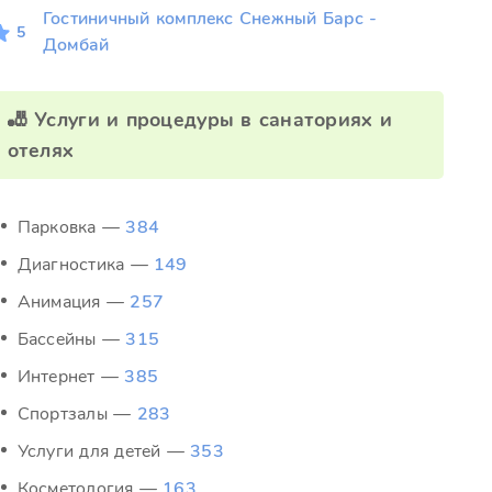
Гостиничный комплекс Снежный Барс -
5
Домбай
🎳 Услуги и процедуры в санаториях и
отелях
Парковка —
384
Диагностика —
149
Анимация —
257
Бассейны —
315
Интернет —
385
Спортзалы —
283
Услуги для детей —
353
Косметология —
163