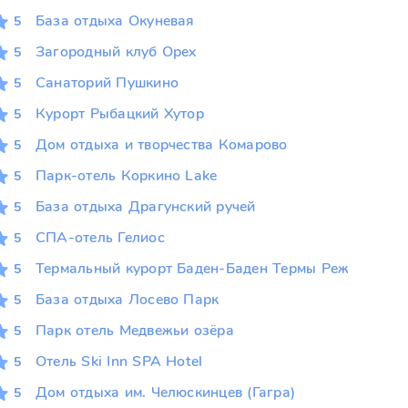
База отдыха Окуневая
5
Загородный клуб Орех
5
Санаторий Пушкино
5
Курорт Рыбацкий Хутор
5
Дом отдыха и творчества Комарово
5
Парк-отель Коркино Lake
5
База отдыха Драгунский ручей
5
СПА-отель Гелиос
5
Термальный курорт Баден-Баден Термы Реж
5
База отдыха Лосево Парк
5
Парк отель Медвежьи озёра
5
Отель Ski Inn SPA Hotel
5
Дом отдыха им. Челюскинцев (Гагра)
5