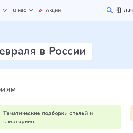
и
О нас
Акции
Лич
евраля в России
риям
Тематические подборки отелей и
санаториев