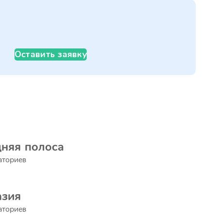
Оставить заявку
няя полоса
аториев
азия
аториев