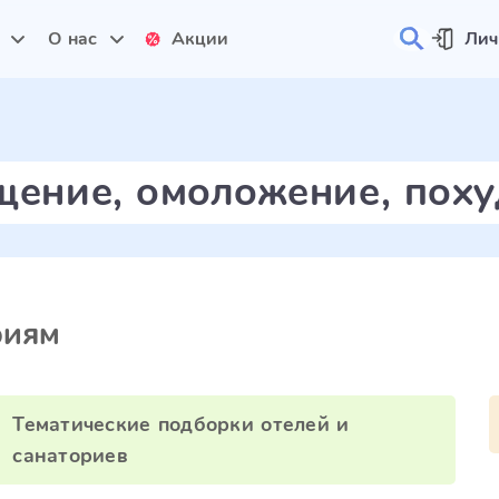
и
О нас
Акции
Лич
щение, омоложение, поху
риям
Тематические подборки отелей и
санаториев